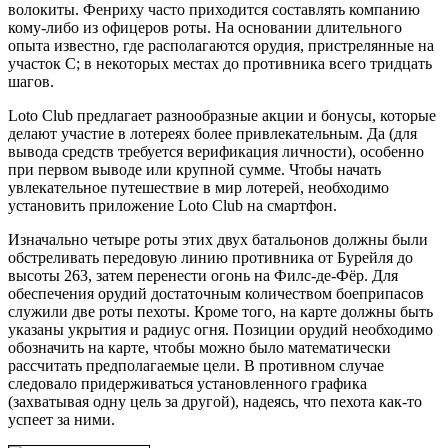
волокиты. Фенриху часто приходится составлять компанию
кому-либо из офицеров роты. На основании длительного
опыта известно, где располагаются орудия, пристрелянные на
участок C; в некоторых местах до противника всего тридцать
шагов.
Loto Club предлагает разнообразные акции и бонусы, которые
делают участие в лотереях более привлекательным. Да (для
вывода средств требуется верификация личности), особенно
при первом выводе или крупной сумме. Чтобы начать
увлекательное путешествие в мир лотерей, необходимо
установить приложение Loto Club на смартфон.
Изначально четыре роты этих двух батальонов должны были
обстреливать передовую линию противника от Бурейля до
высоты 263, затем перенести огонь на Филс-де-Фёр. Для
обеспечения орудий достаточным количеством боеприпасов
служили две роты пехоты. Кроме того, на карте должны быть
указаны укрытия и радиус огня. Позиции орудий необходимо
обозначить на карте, чтобы можно было математически
рассчитать предполагаемые цели. В противном случае
следовало придерживаться установленного графика
(захватывая одну цель за другой), надеясь, что пехота как-то
успеет за ними.