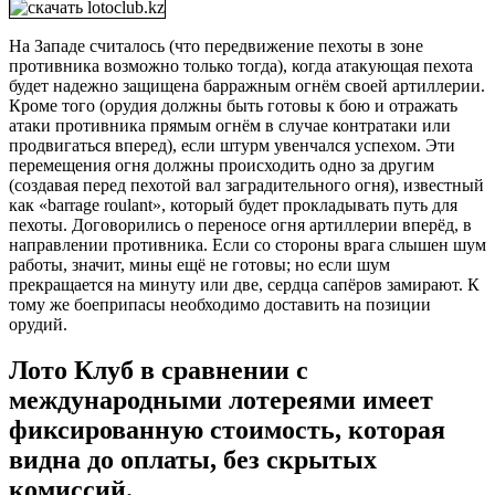
На Западе считалось (что передвижение пехоты в зоне
противника возможно только тогда), когда атакующая пехота
будет надежно защищена барражным огнём своей артиллерии.
Кроме того (орудия должны быть готовы к бою и отражать
атаки противника прямым огнём в случае контратаки или
продвигаться вперед), если штурм увенчался успехом. Эти
перемещения огня должны происходить одно за другим
(создавая перед пехотой вал заградительного огня), известный
как «barrage roulant», который будет прокладывать путь для
пехоты. Договорились о переносе огня артиллерии вперёд, в
направлении противника. Если со стороны врага слышен шум
работы, значит, мины ещё не готовы; но если шум
прекращается на минуту или две, сердца сапёров замирают. К
тому же боеприпасы необходимо доставить на позиции
орудий.
Лото Клуб в сравнении с
международными лотереями имеет
фиксированную стоимость, которая
видна до оплаты, без скрытых
комиссий.