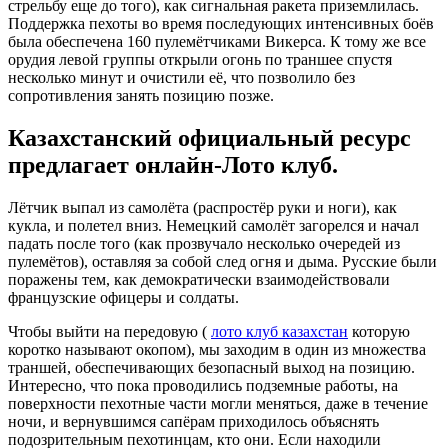
стрельбу еще до того), как сигнальная ракета приземлилась.
Поддержка пехоты во время последующих интенсивных боёв
была обеспечена 160 пулемётчиками Викерса. К тому же все
орудия левой группы открыли огонь по траншее спустя
несколько минут и очистили её, что позволило без
сопротивления занять позицию позже.
Казахстанский официальный ресурс
предлагает онлайн-Лото клуб.
Лётчик выпал из самолёта (распростёр руки и ноги), как
кукла, и полетел вниз. Немецкий самолёт загорелся и начал
падать после того (как прозвучало несколько очередей из
пулемётов), оставляя за собой след огня и дыма. Русские были
поражены тем, как демократически взаимодействовали
французские офицеры и солдаты.
Чтобы выйти на передовую (
лото клуб казахстан
которую
коротко называют окопом), мы заходим в один из множества
траншей, обеспечивающих безопасный выход на позицию.
Интересно, что пока проводились подземные работы, на
поверхности пехотные части могли меняться, даже в течение
ночи, и вернувшимся сапёрам приходилось объяснять
подозрительным пехотинцам, кто они. Если находили