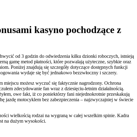
bonusami kasyno pochodzące z
wycić od 3 godzin do odwiedzenia kilku dzionki roboczych, istnieją
erną gamę metod płatności, które pozwalają użyteczne, szybkie oraz
niom. Poniżej znajdują się szczegóły dotyczące dostępnych funkcji
eg logowania wydaje się być jednakowo bezzwłoczny i szczery.
rym miejscu możesz wyczuć się faktycznie nagrodzony. Ochrona
czułem zdecydowanie fan wraz z dziesięciu-letnim działalnością.
yłem, owe fakt, iż co poniektórzy fani niejednokrotnie przeskakują
chę jazdę motocyklem bez zabezpieczenia – najzwyczajniej w świecie
ci wielkością rodzai na wygraną w całej wszelkim spinie. Kadra
jest na dużym wysokości.