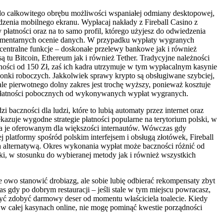
do całkowitego obrębu możliwości wspaniałej odmiany desktopowej,
zenia mobilnego ekranu. Wypłacaj nakłady z Fireball Casino z
płatności oraz na to samo profil, którego użyjesz do odwiedzenia
uplementarnych ocenie danych. W przypadku wypłaty wygranych
 centralne funkcje – doskonałe przelewy bankowe jak i również
są tu Bitcoin, Ethereum jak i również Tether. Tradycyjne należności
ości od 150 Zł, zaś ich kadra utrzymuje w tym wypłacalnym kasynie
zionki roboczych. Jakkolwiek sprawy krypto są obsługiwane szybciej,
e pierwotnego dolny zakres jest trochę wyższy, ponieważ kosztuje
 płatności pobocznych od wykonywanych wypłat wygranych.
 baczności dla ludzi, które to lubią automaty przez internet oraz
kazuje wygodne strategie płatności popularne na terytorium polski, w
a je oferowanym dla większości internautów. Wówczas gdy
 platformy spośród polskim interfejsem i obsługą złotówek, Fireball
a alternatywą. Okres wykonania wypłat może baczności różnić od
i, w stosunku do wybieranej metody jak i również wszystkich
owo stanowić drobiazg, ale sobie lubię odbierać rekompensaty zbyt
 gdy po dobrym restauracji – jeśli stale w tym miejscu powracasz,
 być zdobyć darmowy deser od momentu właściciela toalecie. Kiedy
 w całej kasynach online, nie mogę pominąć kwestie porządności