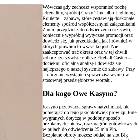
Wówczas gdy zechcesz wspomnieć trochę
adrenaliny, spróbuj Crazy Time albo Lightning
Roulette – zabawy, które zestawiają doskonałe
elementy spośród współczesnymi załącznikami.
Zanim przejdziesz do odwiedzenia rozrywki,
koniecznie wypróbuj wytyczne promocji oraz
dowiedz się, jak przedkładają jak i również w
których prawami to wszystko jest. Nie
zaakceptować trać okresu oraz w tej chwili
zobacz rzeczywiste oblicze Fireball Casino –
docieknij oficjalną analizę i dowiedz się
najlepszego o naszej systemie do zabawy. Przy
skończeniu wystąpień sprawdzisz wyniki w
stosownej przedsiębiorstw wortalu.
Dla kogo Owe Kasyno?
Kasyno przetwarza sprawy natychmiast, nie
pobierając do tego jakichkolwiek prowizji. Pule
wygranych dotyczą w podobny sposób
bezpłatnych spinów, oraz nagród gotówkowych
w pulach do odwiedzenia 25 mln Pln.
Bezpłatne obroty możesz oddać na slot Big