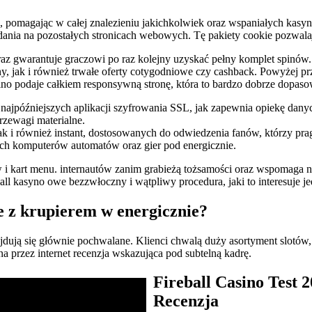
 pomagając w całej znalezieniu jakichkolwiek oraz wspaniałych kasyna
ądania na pozostałych stronicach webowych. Tę pakiety cookie pozwal
raz gwarantuje graczowi po raz kolejny uzyskać pełny komplet spinów
, jak i również trwałe oferty cotygodniowe czy cashback. Powyżej pr
sino podaje całkiem responsywną stronę, która to bardzo dobrze dopaso
 najpóźniejszych aplikacji szyfrowania SSL, jak zapewnia opiekę dan
rzewagi materialne.
ak i również instant, dostosowanych do odwiedzenia fanów, którzy pra
cych komputerów automatów oraz gier pod energicznie.
i kart menu. internautów zanim grabieżą tożsamości oraz wspomaga na
all kasyno owe bezzwłoczny i wątpliwy procedura, jaki to interesuje je
e z krupierem w energicznie?
ajdują się głównie pochwalane. Klienci chwalą duży asortyment slotów
a przez internet recenzja wskazująca pod subtelną kadrę.
Fireball Casino Test 
Recenzja