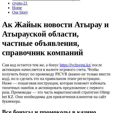
crypto-21
Home
Our Story
Ак Жайык новости Атырау и
Атырауской области,
частные объявления,
справочник компаний
Сам код остается тем же, а бонус
https://lychsveta.kz/
после
активации начисляется в валюте игрового счета. Чтобы
получить бонус по промокоду PICVR (важно не только ввести
код), но и сделать это на правильном этапе регистрации.
Ниже — пошаговая инструкция, которая поможет избежать
типичных ошибок и активировать предложение с первого
раза. Промокоды — это часть маркетинговой стратегии Olimp
bet KZ.
Они необходимы для привлечения клиентов на сайт
букмекера.
Все бонусы и промокоды в казино