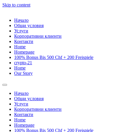
Skip to content
Начало
Общи условия
Услуги
Корпоративни клиенти
Контакти
Home
Homepage
100% Bonus Bis 500 Chf + 200 Freispiele
crypto-21
Home
Our Story
Начало
Общи условия
Услуги
Корпоративни клиенти
Контакти
Home
Homepage
100% Bonus Bis 500 Chf + 200 Freispiele