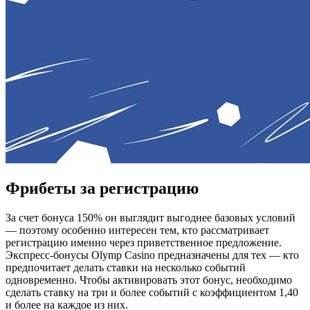
Фрибеты за регистрацию
За счет бонуса 150% он выглядит выгоднее базовых условий
— поэтому особенно интересен тем, кто рассматривает
регистрацию именно через приветственное предложение.
Экспресс-бонусы Olymp Casino предназначены для тех — кто
предпочитает делать ставки на несколько событий
одновременно. Чтобы активировать этот бонус, необходимо
сделать ставку на три и более событий с коэффициентом 1,40
и более на каждое из них.