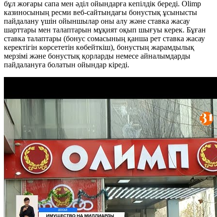
бұл жоғары сапа мен әділ ойындарға кепілдік береді. Olimp
казиносының ресми веб-сайтындағы бонустық ұсынысты
пайдалану үшін ойыншылар оны алу және ставка жасау
шарттары мен талаптарын мұқият оқып шығуы керек. Бұған
ставка талаптары (бонус сомасының қанша рет ставка жасау
керектігін көрсететін көбейткіш), бонустың жарамдылық
мерзімі және бонустық қорларды немесе айналымдарды
пайдалануға болатын ойындар кіреді.