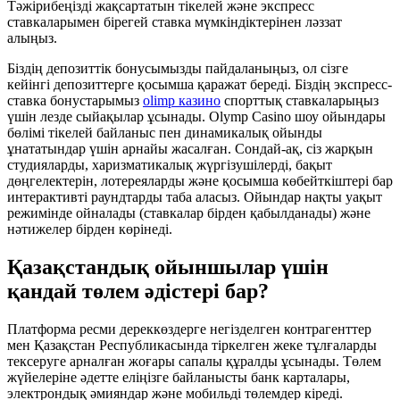
Тәжірибеңізді жақсартатын тікелей және экспресс
ставкаларымен бірегей ставка мүмкіндіктерінен ләззат
алыңыз.
Біздің депозиттік бонусымызды пайдаланыңыз, ол сізге
кейінгі депозиттерге қосымша қаражат береді. Біздің экспресс-
ставка бонустарымыз
olimp казино
спорттық ставкаларыңыз
үшін лезде сыйақылар ұсынады. Olymp Casino шоу ойындары
бөлімі тікелей байланыс пен динамикалық ойынды
ұнататындар үшін арнайы жасалған. Сондай-ақ, сіз жарқын
студияларды, харизматикалық жүргізушілерді, бақыт
дөңгелектерін, лотереяларды және қосымша көбейткіштері бар
интерактивті раундтарды таба аласыз. Ойындар нақты уақыт
режимінде ойналады (ставкалар бірден қабылданады) және
нәтижелер бірден көрінеді.
Қазақстандық ойыншылар үшін
қандай төлем әдістері бар?
Платформа ресми дереккөздерге негізделген контрагенттер
мен Қазақстан Республикасында тіркелген жеке тұлғаларды
тексеруге арналған жоғары сапалы құралды ұсынады. Төлем
жүйелеріне әдетте еліңізге байланысты банк карталары,
электрондық әмияндар және мобильді төлемдер кіреді.