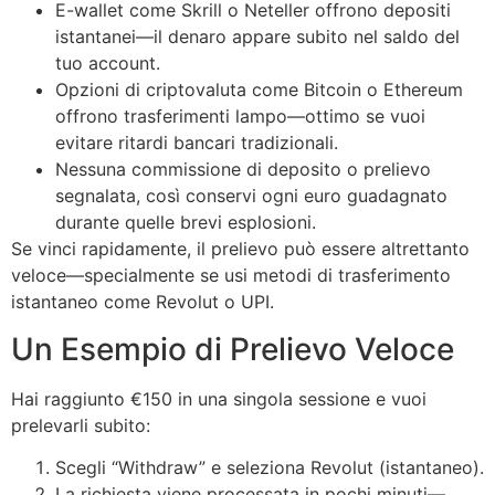
E-wallet come Skrill o Neteller offrono depositi
istantanei—il denaro appare subito nel saldo del
tuo account.
Opzioni di criptovaluta come Bitcoin o Ethereum
offrono trasferimenti lampo—ottimo se vuoi
evitare ritardi bancari tradizionali.
Nessuna commissione di deposito o prelievo
segnalata, così conservi ogni euro guadagnato
durante quelle brevi esplosioni.
Se vinci rapidamente, il prelievo può essere altrettanto
veloce—specialmente se usi metodi di trasferimento
istantaneo come Revolut o UPI.
Un Esempio di Prelievo Veloce
Hai raggiunto €150 in una singola sessione e vuoi
prelevarli subito:
Scegli “Withdraw” e seleziona Revolut (istantaneo).
La richiesta viene processata in pochi minuti—