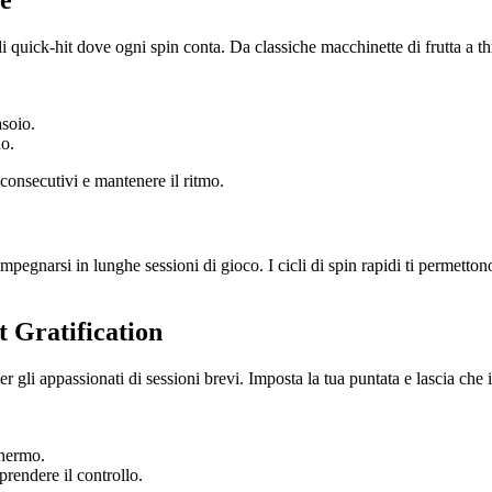
i quick‑hit dove ogni spin conta. Da classiche macchinette di frutta a thril
asoio.
o.
consecutivi e mantenere il ritmo.
 impegnarsi in lunghe sessioni di gioco. I cicli di spin rapidi ti permett
t Gratification
r gli appassionati di sessioni brevi. Imposta la tua puntata e lascia che
chermo.
rendere il controllo.