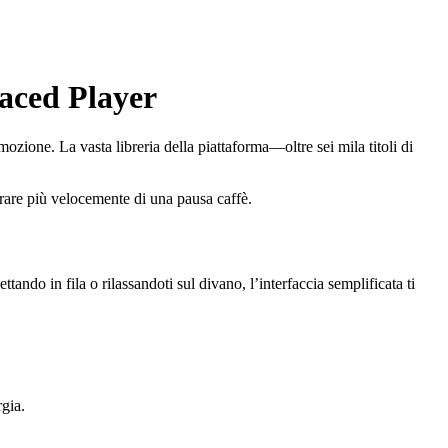
aced Player
ozione. La vasta libreria della piattaforma—oltre sei mila titoli di
girare più velocemente di una pausa caffè.
ando in fila o rilassandoti sul divano, l’interfaccia semplificata ti
rgia.