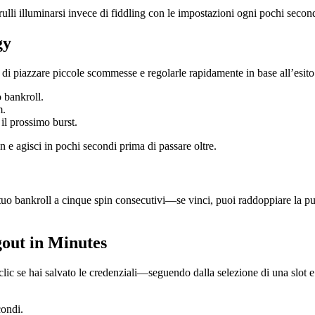
rulli illuminarsi invece di fiddling con le impostazioni ogni pochi second
gy
a di piazzare piccole scommesse e regolarle rapidamente in base all’esito
 bankroll.
m.
 il prossimo burst.
n e agisci in pochi secondi prima di passare oltre.
uo bankroll a cinque spin consecutivi—se vinci, puoi raddoppiare la punta
gout in Minutes
ic se hai salvato le credenziali—seguendo dalla selezione di una slot e 
condi.