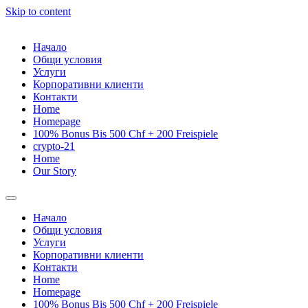
Skip to content
Начало
Общи условия
Услуги
Корпоративни клиенти
Контакти
Home
Homepage
100% Bonus Bis 500 Chf + 200 Freispiele
crypto-21
Home
Our Story
Начало
Общи условия
Услуги
Корпоративни клиенти
Контакти
Home
Homepage
100% Bonus Bis 500 Chf + 200 Freispiele