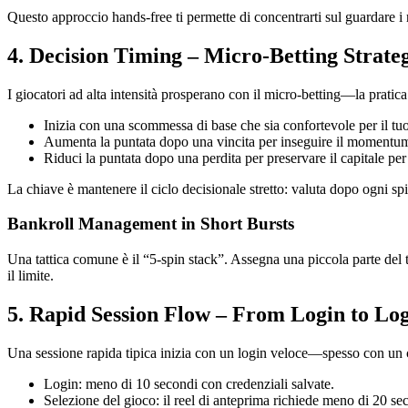
Questo approccio hands‑free ti permette di concentrarti sul guardare i 
4. Decision Timing – Micro‑Betting Strate
I giocatori ad alta intensità prosperano con il micro‑betting—la pratic
Inizia con una scommessa di base che sia confortevole per il tuo
Aumenta la puntata dopo una vincita per inseguire il momentu
Riduci la puntata dopo una perdita per preservare il capitale per
La chiave è mantenere il ciclo decisionale stretto: valuta dopo ogni spi
Bankroll Management in Short Bursts
Una tattica comune è il “5‑spin stack”. Assegna una piccola parte del t
il limite.
5. Rapid Session Flow – From Login to Lo
Una sessione rapida tipica inizia con un login veloce—spesso con un cl
Login: meno di 10 secondi con credenziali salvate.
Selezione del gioco: il reel di anteprima richiede meno di 20 se