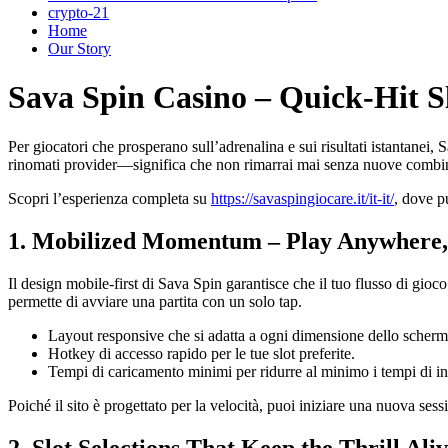
crypto-21
Home
Our Story
Sava Spin Casino – Quick‑Hit S
Per giocatori che prosperano sull’adrenalina e sui risultati istantanei
rinomati provider—significa che non rimarrai mai senza nuove combina
Scopri l’esperienza completa su
https://savaspingiocare.it/it-it/
, dove p
1. Mobilized Momentum – Play Anywhere
Il design mobile‑first di Sava Spin garantisce che il tuo flusso di gioc
permette di avviare una partita con un solo tap.
Layout responsive che si adatta a ogni dimensione dello scherm
Hotkey di accesso rapido per le tue slot preferite.
Tempi di caricamento minimi per ridurre al minimo i tempi di ina
Poiché il sito è progettato per la velocità, puoi iniziare una nuova se
2. Slot Selections That Keep the Thrill Ali