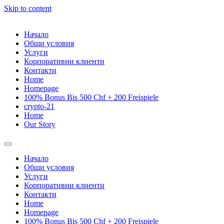
Skip to content
Начало
Общи условия
Услуги
Корпоративни клиенти
Контакти
Home
Homepage
100% Bonus Bis 500 Chf + 200 Freispiele
crypto-21
Home
Our Story
Начало
Общи условия
Услуги
Корпоративни клиенти
Контакти
Home
Homepage
100% Bonus Bis 500 Chf + 200 Freispiele