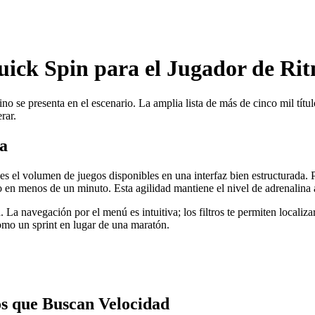
uick Spin para el Jugador de Ri
no se presenta en el escenario. La amplia lista de más de cinco mil tí
rar.
a
es el volumen de juegos disponibles en una interfaz bien estructurada. 
o en menos de un minuto. Esta agilidad mantiene el nivel de adrenalina 
a. La navegación por el menú es intuitiva; los filtros te permiten localiz
omo un sprint en lugar de una maratón.
los que Buscan Velocidad