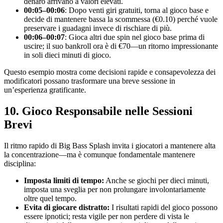
denaro arrivano a valori elevati.
00:05–00:06
: Dopo venti giri gratuiti, torna al gioco base e
decide di mantenere bassa la scommessa (€0.10) perché vuole
preservare i guadagni invece di rischiare di più.
00:06–00:07
: Gioca altri due spin nel gioco base prima di
uscire; il suo bankroll ora è di €70—un ritorno impressionante
in soli dieci minuti di gioco.
Questo esempio mostra come decisioni rapide e consapevolezza dei
modificatori possano trasformare una breve sessione in
un’esperienza gratificante.
10. Gioco Responsabile nelle Sessioni
Brevi
Il ritmo rapido di Big Bass Splash invita i giocatori a mantenere alta
la concentrazione—ma è comunque fondamentale mantenere
disciplina:
Imposta limiti di tempo:
Anche se giochi per dieci minuti,
imposta una sveglia per non prolungare involontariamente
oltre quel tempo.
Evita di giocare distratto:
I risultati rapidi del gioco possono
essere ipnotici; resta vigile per non perdere di vista le