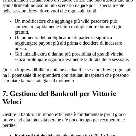
spin altrimenti noioso in uno scenario da jackpot—specialmente
nelle sessioni brevi dove vuoi che ogni spin conti.
Un modificatore che aggiunge più wild pescatore può
aumentare rapidamente il tuo moltiplicatore durante i giri
gratuiti.
Un aumento del moltiplicatore di partenza significa
raggiungere payout più alti prima e decidere di incassare
presto.
Giri iniziali extra ti danno più possibilità di grandi vincite
senza prolungare significativamente la durata della sessione.
Questa imprevedibilità mantiene eccitanti le sessioni brevi; ogni spin
ha il potenziale di sorprenderti con risultati inaspettati che possono
cambiare la tua strategia sul momento.
7. Gestione del Bankroll per Vittorie
Veloci
Gestire il bankroll in modo efficiente è fondamentale per il gioco
breve e ad alta intensità perché c’è poco tempo per recuperare le
perdite:
Bankroll totale:
Mantienilo almeno tra €20–€30 per