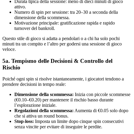
Durata tipica della sessione: meno di dieci minuti di gioco
attivo.
Numero di spin per sessione: tra 20–30 a seconda della
dimensione della scommessa.
Motivazione principale: gratificazione rapida e rapido
turnover del bankroll.
Questo stile di gioco si adatta a pendolari o a chi ha solo pochi
minuti tra un compito e l’altro per godersi una sessione di gioco
veloce.
5a. Tempismo delle Decisioni & Controllo del
Rischio
Poiché ogni spin si risolve istantaneamente, i giocatori tendono a
prendere decisioni in tempo reale:
Dimensione della scommessa:
Inizia con piccole scommesse
(€0.10–€0.20) per mantenere il rischio basso durante
l’esplorazione iniziale.
Regolazioni della scommessa:
Aumenta di €0.05 solo dopo
che si attiva un round bonus.
Stop‑loss:
Imposta un limite dopo cinque spin consecutivi
senza vincite per evitare di inseguire le perdite.