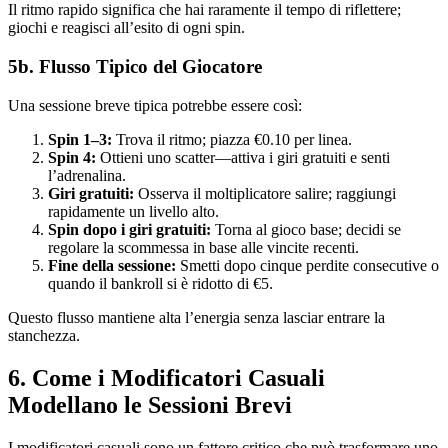
Il ritmo rapido significa che hai raramente il tempo di riflettere;
giochi e reagisci all’esito di ogni spin.
5b. Flusso Tipico del Giocatore
Una sessione breve tipica potrebbe essere così:
Spin 1–3:
Trova il ritmo; piazza €0.10 per linea.
Spin 4:
Ottieni uno scatter—attiva i giri gratuiti e senti
l’adrenalina.
Giri gratuiti:
Osserva il moltiplicatore salire; raggiungi
rapidamente un livello alto.
Spin dopo i giri gratuiti:
Torna al gioco base; decidi se
regolare la scommessa in base alle vincite recenti.
Fine della sessione:
Smetti dopo cinque perdite consecutive o
quando il bankroll si è ridotto di €5.
Questo flusso mantiene alta l’energia senza lasciar entrare la
stanchezza.
6. Come i Modificatori Casuali
Modellano le Sessioni Brevi
I modificatori casuali sono un fattore critico che può trasformare uno