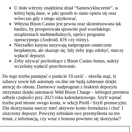
U dołu witryny znajdziesz dział “Samowykluczenie”, w
której będą dane, w jaki sposób to siano opiera się oraz
wówczas gdy z niego użytkować.
Witryna Bison Casino jest pewna oraz skonstruowana tak
bardzo, by prosperowała sprawnie pod wszelakiego
urządzeniach multimedialnych, oprócz programu
operacyjnego (Android, iOS czy różny).
Nierzadko kasyna nazywają nadprogram ostatecznie
bezpłatnym, ale okazuje się, hdy żeby jego zdobyć, starczy
wpłacić depozyt.
Żeby używać pochodzące z Bison Casino bonus, należy
wcześniej wpłacić przechowanie.
Do tego trzeba pamiętać o punkcie 19.sześć – określa mąż, iż
zabawy sowie lub automaty on-line nie będą zabierane dzięki
atencję do obrotu. Darmowy nadprogram z brakiem depozytu
otrzymasz dzięki automacie Wild Bison Charge – któregoż premiera
odbyła czujności przy 2023 roku kalendarzowego. Szyfr wpisać
trzeba pod stronie swego konta, w sekcji Profil / Szyfr promocyjny.
Dla skorzystania starczy mieć aktywne konto formularza i choć 1
ziszczony depozyt. Powyżej zebrałam swe przemyślenia na ten
temat, z informacją, czy wraz z bonusu powinno się skorzystać!