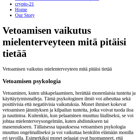
crypto-21
Home
Our Story
Vetoamisen vaikutus
mielenterveyteen mitä pitäisi
tietää
Vetoamisen vaikutus mielenterveyteen mitä pitäisi tietää
Vetoamisen psykologia
Vetoaminen, kuten uhkapelaaminen, herättää monenlaisia tunteita ja
käyttäytymismalleja. Tämä psykologinen ilmiö voi aiheuttaa sekä
positiivisia että negatiivisia vaikutuksia. Monet ihmiset kokevat
vetoamisen jännityksen ja kilpailun tunteita, jotka voivat tuoda iloa
ja nautintoa. Kuitenkin, kun pelaaminen muuttuu liialliseksi, se voi
johtaa mielenterveysongelmiin, kuten ahdistukseen tai
masennukseen. Tällaisessa tapauksessa vetoamisen psykologia
muuttuu ongelmalliseksi ja voi vaikuttaa henkilön elämään monilla
eri tavoilla. Esimerkiksi monet pelaajat ovat huomanneet, että