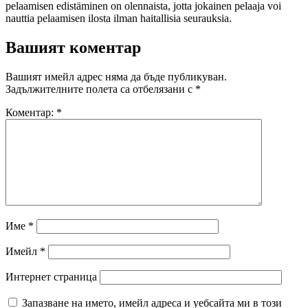
pelaamisen edistäminen on olennaista, jotta jokainen pelaaja voi
nauttia pelaamisen ilosta ilman haitallisia seurauksia.
Вашият коментар
Вашият имейл адрес няма да бъде публикуван.
Задължителните полета са отбелязани с
*
Коментар:
*
Име
*
Имейл
*
Интернет страница
Запазване на името, имейл адреса и уебсайта ми в този