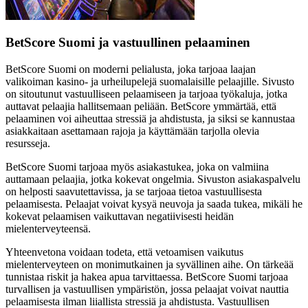
BetScore Suomi ja vastuullinen pelaaminen
BetScore Suomi on moderni pelialusta, joka tarjoaa laajan
valikoiman kasino- ja urheilupelejä suomalaisille pelaajille. Sivusto
on sitoutunut vastuulliseen pelaamiseen ja tarjoaa työkaluja, jotka
auttavat pelaajia hallitsemaan peliään. BetScore ymmärtää, että
pelaaminen voi aiheuttaa stressiä ja ahdistusta, ja siksi se kannustaa
asiakkaitaan asettamaan rajoja ja käyttämään tarjolla olevia
resursseja.
BetScore Suomi tarjoaa myös asiakastukea, joka on valmiina
auttamaan pelaajia, jotka kokevat ongelmia. Sivuston asiakaspalvelu
on helposti saavutettavissa, ja se tarjoaa tietoa vastuullisesta
pelaamisesta. Pelaajat voivat kysyä neuvoja ja saada tukea, mikäli he
kokevat pelaamisen vaikuttavan negatiivisesti heidän
mielenterveyteensä.
Yhteenvetona voidaan todeta, että vetoamisen vaikutus
mielenterveyteen on monimutkainen ja syvällinen aihe. On tärkeää
tunnistaa riskit ja hakea apua tarvittaessa. BetScore Suomi tarjoaa
turvallisen ja vastuullisen ympäristön, jossa pelaajat voivat nauttia
pelaamisesta ilman liiallista stressiä ja ahdistusta. Vastuullisen