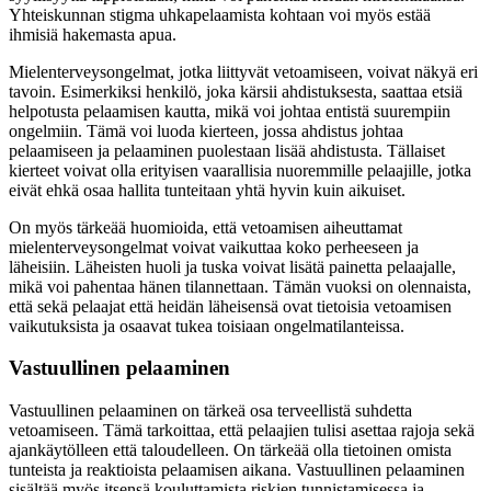
Yhteiskunnan stigma uhkapelaamista kohtaan voi myös estää
ihmisiä hakemasta apua.
Mielenterveysongelmat, jotka liittyvät vetoamiseen, voivat näkyä eri
tavoin. Esimerkiksi henkilö, joka kärsii ahdistuksesta, saattaa etsiä
helpotusta pelaamisen kautta, mikä voi johtaa entistä suurempiin
ongelmiin. Tämä voi luoda kierteen, jossa ahdistus johtaa
pelaamiseen ja pelaaminen puolestaan lisää ahdistusta. Tällaiset
kierteet voivat olla erityisen vaarallisia nuoremmille pelaajille, jotka
eivät ehkä osaa hallita tunteitaan yhtä hyvin kuin aikuiset.
On myös tärkeää huomioida, että vetoamisen aiheuttamat
mielenterveysongelmat voivat vaikuttaa koko perheeseen ja
läheisiin. Läheisten huoli ja tuska voivat lisätä painetta pelaajalle,
mikä voi pahentaa hänen tilannettaan. Tämän vuoksi on olennaista,
että sekä pelaajat että heidän läheisensä ovat tietoisia vetoamisen
vaikutuksista ja osaavat tukea toisiaan ongelmatilanteissa.
Vastuullinen pelaaminen
Vastuullinen pelaaminen on tärkeä osa terveellistä suhdetta
vetoamiseen. Tämä tarkoittaa, että pelaajien tulisi asettaa rajoja sekä
ajankäytölleen että taloudelleen. On tärkeää olla tietoinen omista
tunteista ja reaktioista pelaamisen aikana. Vastuullinen pelaaminen
sisältää myös itsensä kouluttamista riskien tunnistamisessa ja