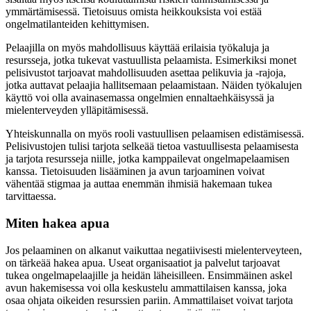
ymmärtämisessä. Tietoisuus omista heikkouksista voi estää
ongelmatilanteiden kehittymisen.
Pelaajilla on myös mahdollisuus käyttää erilaisia työkaluja ja
resursseja, jotka tukevat vastuullista pelaamista. Esimerkiksi monet
pelisivustot tarjoavat mahdollisuuden asettaa pelikuvia ja -rajoja,
jotka auttavat pelaajia hallitsemaan pelaamistaan. Näiden työkalujen
käyttö voi olla avainasemassa ongelmien ennaltaehkäisyssä ja
mielenterveyden ylläpitämisessä.
Yhteiskunnalla on myös rooli vastuullisen pelaamisen edistämisessä.
Pelisivustojen tulisi tarjota selkeää tietoa vastuullisesta pelaamisesta
ja tarjota resursseja niille, jotka kamppailevat ongelmapelaamisen
kanssa. Tietoisuuden lisääminen ja avun tarjoaminen voivat
vähentää stigmaa ja auttaa enemmän ihmisiä hakemaan tukea
tarvittaessa.
Miten hakea apua
Jos pelaaminen on alkanut vaikuttaa negatiivisesti mielenterveyteen,
on tärkeää hakea apua. Useat organisaatiot ja palvelut tarjoavat
tukea ongelmapelaajille ja heidän läheisilleen. Ensimmäinen askel
avun hakemisessa voi olla keskustelu ammattilaisen kanssa, joka
osaa ohjata oikeiden resurssien pariin. Ammattilaiset voivat tarjota