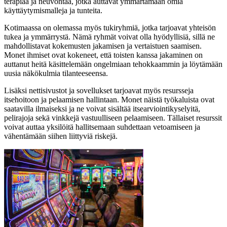
terapiaa ja neuvontaa, jotka auttavat ymmärtämään omia
käyttäytymismalleja ja tunteita.
Kotimaassa on olemassa myös tukiryhmiä, jotka tarjoavat yhteisön
tukea ja ymmärrystä. Nämä ryhmät voivat olla hyödyllisiä, sillä ne
mahdollistavat kokemusten jakamisen ja vertaistuen saamisen.
Monet ihmiset ovat kokeneet, että toisten kanssa jakaminen on
auttanut heitä käsittelemään ongelmiaan tehokkaammin ja löytämään
uusia näkökulmia tilanteeseensa.
Lisäksi nettisivustot ja sovellukset tarjoavat myös resursseja
itsehoitoon ja pelaamisen hallintaan. Monet näistä työkaluista ovat
saatavilla ilmaiseksi ja ne voivat sisältää itsearviointikyselyitä,
pelirajoja sekä vinkkejä vastuulliseen pelaamiseen. Tällaiset resurssit
voivat auttaa yksilöitä hallitsemaan suhdettaan vetoamiseen ja
vähentämään siihen liittyviä riskejä.