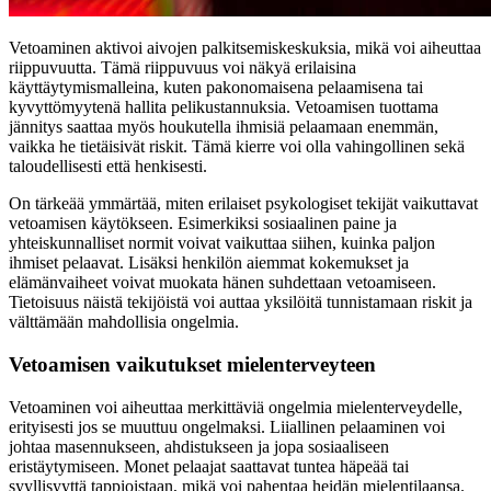
Vetoaminen aktivoi aivojen palkitsemiskeskuksia, mikä voi aiheuttaa
riippuvuutta. Tämä riippuvuus voi näkyä erilaisina
käyttäytymismalleina, kuten pakonomaisena pelaamisena tai
kyvyttömyytenä hallita pelikustannuksia. Vetoamisen tuottama
jännitys saattaa myös houkutella ihmisiä pelaamaan enemmän,
vaikka he tietäisivät riskit. Tämä kierre voi olla vahingollinen sekä
taloudellisesti että henkisesti.
On tärkeää ymmärtää, miten erilaiset psykologiset tekijät vaikuttavat
vetoamisen käytökseen. Esimerkiksi sosiaalinen paine ja
yhteiskunnalliset normit voivat vaikuttaa siihen, kuinka paljon
ihmiset pelaavat. Lisäksi henkilön aiemmat kokemukset ja
elämänvaiheet voivat muokata hänen suhdettaan vetoamiseen.
Tietoisuus näistä tekijöistä voi auttaa yksilöitä tunnistamaan riskit ja
välttämään mahdollisia ongelmia.
Vetoamisen vaikutukset mielenterveyteen
Vetoaminen voi aiheuttaa merkittäviä ongelmia mielenterveydelle,
erityisesti jos se muuttuu ongelmaksi. Liiallinen pelaaminen voi
johtaa masennukseen, ahdistukseen ja jopa sosiaaliseen
eristäytymiseen. Monet pelaajat saattavat tuntea häpeää tai
syyllisyyttä tappioistaan, mikä voi pahentaa heidän mielentilaansa.