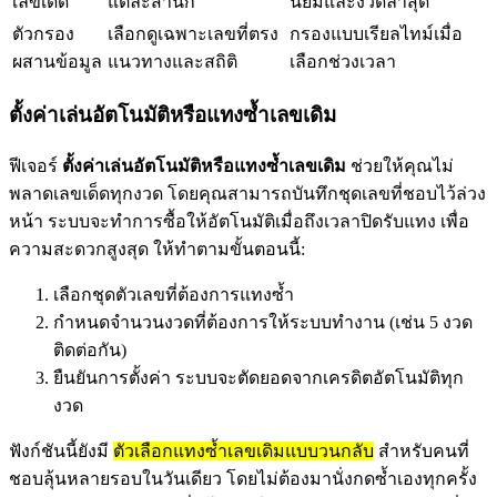
เลขเด็ด
แต่ละสำนัก
นิยมและงวดล่าสุด
ตัวกรอง
เลือกดูเฉพาะเลขที่ตรง
กรองแบบเรียลไทม์เมื่อ
ผสานข้อมูล
แนวทางและสถิติ
เลือกช่วงเวลา
ตั้งค่าเล่นอัตโนมัติหรือแทงซ้ำเลขเดิม
ฟีเจอร์
ตั้งค่าเล่นอัตโนมัติหรือแทงซ้ำเลขเดิม
ช่วยให้คุณไม่
พลาดเลขเด็ดทุกงวด โดยคุณสามารถบันทึกชุดเลขที่ชอบไว้ล่วง
หน้า ระบบจะทำการซื้อให้อัตโนมัติเมื่อถึงเวลาปิดรับแทง เพื่อ
ความสะดวกสูงสุด ให้ทำตามขั้นตอนนี้:
เลือกชุดตัวเลขที่ต้องการแทงซ้ำ
กำหนดจำนวนงวดที่ต้องการให้ระบบทำงาน (เช่น 5 งวด
ติดต่อกัน)
ยืนยันการตั้งค่า ระบบจะตัดยอดจากเครดิตอัตโนมัติทุก
งวด
ฟังก์ชันนี้ยังมี
ตัวเลือกแทงซ้ำเลขเดิมแบบวนกลับ
สำหรับคนที่
ชอบลุ้นหลายรอบในวันเดียว โดยไม่ต้องมานั่งกดซ้ำเองทุกครั้ง