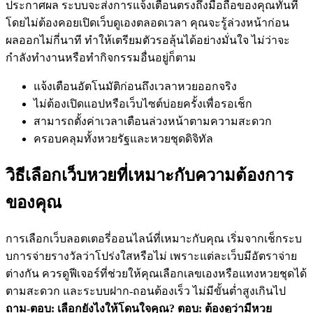
ประกาศผล ระบบจะส่งการแจ้งเตือนตรงถึงมือถือของคุณทันที
โดยไม่ต้องคอยเปิดเว็บดูเองตลอดเวลา คุณจะรู้ล่วงหน้าก่อน
ผลออกไม่กี่นาที ทำให้เตรียมตัวรอลุ้นได้อย่างมั่นใจ ไม่ว่าจะ
กำลังทำงานหรือทำกิจกรรมอื่นอยู่ก็ตาม
แจ้งเตือนอัตโนมัติก่อนถึงเวลาหวยออกจริง
ไม่ต้องเปิดแอปหรือเว็บไซต์บ่อยครั้งเพื่อรอเช็ก
สามารถตั้งค่าเวลาเตือนล่วงหน้าตามความสะดวก
ครอบคลุมทั้งหวยรัฐและหวยชุดดิจิทัล
วิธีเลือกเว็บหวยที่เหมาะกับความต้องการ
ของคุณ
การเลือกเว็บลอตเตอรี่ออนไลน์ที่เหมาะกับคุณ เริ่มจากเช็กระบ
บการจ่ายรางวัลว่าโปร่งใสหรือไม่ เพราะแต่ละเว็บมีอัตราจ่าย
ต่างกัน ควรดูฟีเจอร์ที่ช่วยให้คุณเลือกเลขเองหรือแทงหวยชุดได้
ตามสะดวก และระบบฝาก-ถอนต้องเร็ว ไม่มีขั้นต่ำสูงเกินไป
ถาม-ตอบ: เลือกยังไงให้โดนใจคุณ? ตอบ: ต้องดูว่ามีหวย