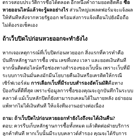
ตรวจสอบประวัติการซื้อได้ตลอด อีกหนึ่งคำถามยอดฮิตคือ
ซื้อ
หวยออนไลน์แล้วจะรู้ผลอย่างไร
ส่วนใหญ่แพลตฟอร์มจะแจ้งผล
ให้ทันทีหลังจากหวยรัฐออก พร้อมส่งการแจ้งเตือนไปยังมือถือ
ไม่ต้องรอเช็คเอง
ถ้าเว็บปิดไปก่อนหวยออกจะทำยังไง
หากเจอเหตุการณ์ที่เว็บปิดก่อนหวยออก สิ่งแรกที่ควรทำคือ
บันทึกหลักฐานการซื้อ เช่น เลขที่แทง เวลา และยอดเงินทันที
จากนั้นติดต่อไลน์หรือช่องทางสำรองของเว็บนั้น เพราะเว็บที่มี
ระบบการเงินมั่นคงมักมีนโยบายคืนเงินหรือเครดิตให้กรณี
เซิร์ฟเวอร์ล่ม
การเลือกเว็บที่มีระบบสำรองอัตโนมัติ
คือทาง
ป้องกันที่ดีที่สุด เพราะข้อมูลการซื้อของคุณจะถูกบันทึกในระบบ
คลาวด์ แม้เว็บหลักปิดก็ยังสามารถเคลมได้ในภายหลัง อย่ายอม
แพ้หากไม่ได้เงินทันที ให้แจ้งทีมงานอย่างต่อเนื่อง
ถาม: ถ้าเว็บปิดไปก่อนหวยออกทำยังไงถึงจะได้เงินคืน?
ตอบ: ควรรีบเก็บหลักฐานการซื้อทั้งหมด แล้วติดต่อฝ่ายบริการ
ลูกค้าทันที หากเว็บนั้นมีระบบคลาวด์สำรอง คุณจะได้รับการ