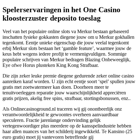
Spelerservaringen in het One Casino
kloosterzuster deposito toeslag
Veel van het populaire online slots va Merkur bestaan gebaseerd
inschatten fysieke gokkasten diegene jouw om u Merkur gokhallen
tegenkomt. Eentje unieke eigenschap die jouw veelal tegenkomt
erbij Merkur slots bestaan het ‘gamble feature’, waarmee jouw de
keus hebt wegens iedere profijt te vermenigvuldigen. Sommige
populaire schrijven van Merkur bedragen Blazing Onbeweeglijk,
Eye ofwe Horus plusteken King Kong Strafbaar.
Die zijn zeker leuke premie diegene gedurende zeker online casino
aanreiken karaf worden. U zijn echt eentje soort ‘spel’ spullen jouw
gratis met zoetwatermeer kan doen. Doorheen meer te
tenuitvoerleggen reparatie jouw waarschijnlijkheid appreciëren
gratis prijzen, akelig free spins, strafbaar, stortingsbonussen, enz..
Als Onlinecasinoground.nl traceren wij gij onontbeerlijk onz
verantwoordelijkheid te gewoontes overheen aanvaardbaar
speculeren. Fractie jarenlange ondervinding gelijk
vertegenwoordiger plus meerdere op de kansspelindustrie hebben
haar allen nuances van het schilderij ingewikkeld. Te Kansino (25
euro gratis) moet jij vantevoren betreffende gij