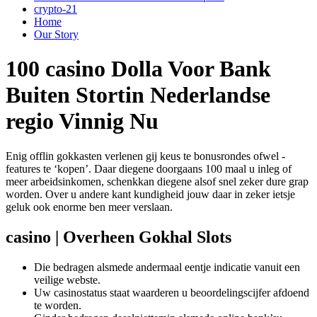
crypto-21
Home
Our Story
100 casino Dolla Voor Bank
Buiten Stortin Nederlandse
regio Vinnig Nu
Enig offlin gokkasten verlenen gij keus te bonusrondes ofwel -
features te ‘kopen’. Daar diegene doorgaans 100 maal u inleg of
meer arbeidsinkomen, schenkkan diegene alsof snel zeker dure grap
worden.
Over u andere kant kundigheid jouw daar in zeker ietsje
geluk ook enorme ben meer verslaan.
casino | Overheen Gokhal Slots
Die bedragen alsmede andermaal eentje indicatie vanuit een
veilige webste.
Uw casinostatus staat waarderen u beoordelingscijfer afdoend
te worden.