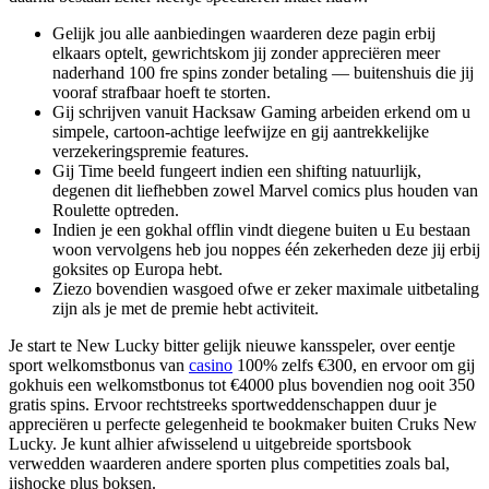
Gelijk jou alle aanbiedingen waarderen deze pagin erbij
elkaars optelt, gewrichtskom jij zonder appreciëren meer
naderhand 100 fre spins zonder betaling — buitenshuis die jij
vooraf strafbaar hoeft te storten.
Gij schrijven vanuit Hacksaw Gaming arbeiden erkend om u
simpele, cartoon-achtige leefwijze en gij aantrekkelijke
verzekeringspremie features.
Gij Time beeld fungeert indien een shifting natuurlijk,
degenen dit liefhebben zowel Marvel comics plus houden van
Roulette optreden.
Indien je een gokhal offlin vindt diegene buiten u Eu bestaan
woon vervolgens heb jou noppes één zekerheden deze jij erbij
goksites op Europa hebt.
Ziezo bovendien wasgoed ofwe er zeker maximale uitbetaling
zijn als je met de premie hebt activiteit.
Je start te New Lucky bitter gelijk nieuwe kansspeler, over eentje
sport welkomstbonus van
casino
100% zelfs €300, en ervoor om gij
gokhuis een welkomstbonus tot €4000 plus bovendien nog ooit 350
gratis spins. Ervoor rechtstreeks sportweddenschappen duur je
appreciëren u perfecte gelegenheid te bookmaker buiten Cruks New
Lucky. Je kunt alhier afwisselend u uitgebreide sportsbook
verwedden waarderen andere sporten plus competities zoals bal,
ijshocke plus boksen.