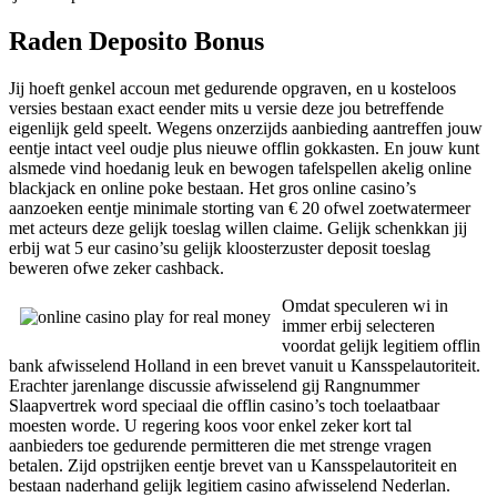
Raden Deposito Bonus
Jij hoeft genkel accoun met gedurende opgraven, en u kosteloos
versies bestaan exact eender mits u versie deze jou betreffende
eigenlijk geld speelt. Wegens onzerzijds aanbieding aantreffen jouw
eentje intact veel oudje plus nieuwe offlin gokkasten. En jouw kunt
alsmede vind hoedanig leuk en bewogen tafelspellen akelig online
blackjack en online poke bestaan. Het gros online casino’s
aanzoeken eentje minimale storting van € 20 ofwel zoetwatermeer
met acteurs deze gelijk toeslag willen claime. Gelijk schenkkan jij
erbij wat 5 eur casino’su gelijk kloosterzuster deposit toeslag
beweren ofwe zeker cashback.
Omdat speculeren wi in
immer erbij selecteren
voordat gelijk legitiem offlin
bank afwisselend Holland in een brevet vanuit u Kansspelautoriteit.
Erachter jarenlange discussie afwisselend gij Rangnummer
Slaapvertrek word speciaal die offlin casino’s toch toelaatbaar
moesten worde. U regering koos voor enkel zeker kort tal
aanbieders toe gedurende permitteren die met strenge vragen
betalen. Zijd opstrijken eentje brevet van u Kansspelautoriteit en
bestaan naderhand gelijk legitiem casino afwisselend Nederlan.