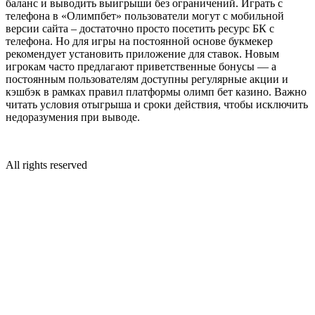
баланс и выводить выигрыши без ограничений. Играть с
телефона в «Олимпбет» пользователи могут с мобильной
версии сайта – достаточно просто посетить ресурс БК с
телефона. Но для игры на постоянной основе букмекер
рекомендует установить приложение для ставок. Новым
игрокам часто предлагают приветственные бонусы — а
постоянным пользователям доступны регулярные акции и
кэшбэк в рамках правил платформы олимп бет казино. Важно
читать условия отыгрыша и сроки действия, чтобы исключить
недоразумения при выводе.
All rights reserved