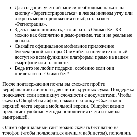
Для создания учетной записи необходимо нажать на
кнопку «Зарегистрироваться» в левом нижнем углу или
открыть меню приложения и выбрать раздел
«Регистрация».
Здесь важно понимать, что играть в Олимп Бет КЗ
можно как бесплатно в демо-режиме, так и на реальные
деньги.
Скачайте официальное мобильное приложение
букмекерской конторы Олимпбет и получите полный
доступ ко всем функциям платформы прямо на вашем
смартфоне или планшете.
Ведь кто не любит подарки, особенно если они
прилетают от Олимп бет?
После подтверждения почты вы сможете пройти
верификацию личности для снятия крупных сумм. Поддержка
подскажет, если возникнут сложности с документами. Чтобы
скачать Olimpbet на айфон, нажмите кнопку «Скачать» в
верхней части экрана мобильной версии. Olimpbet казино
предлагает удобные методы пополнения счета и вывода
выигрышей.
Олимп официальный сайт можно скачать бесплатно на
телефон (чтобы пользоваться личным кабинетом), пополнять