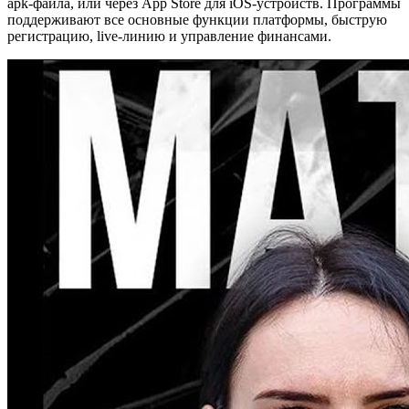
apk-файла, или через App Store для iOS-устройств. Программы
поддерживают все основные функции платформы, быструю
регистрацию, live-линию и управление финансами.