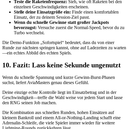
Teste die Raketenfrequenz:
Sieh, wie oft Raketen bei den
einzelnen Geschwindigkeiten erscheinen.
Stelle deine Einsatzgröße ein:
Finde einen komfortablen
Einsatz, der zu deinem Session‑Ziel passt.
Wenn du schnelle Gewinne statt großer Jackpots
bevorzugst:
Versuche zuerst die Normal‑Speed, bevor du zu
Turbo wechselst.
Die Demo‑Funktion „Sofortspiel“ bedeutet, dass du von einer
Runde zur nächsten springen kannst, ohne auf Ladezeiten zu warten
—ein echtes Abbild des echten Spiels.
10. Fazit: Lass keine Sekunde ungenutzt
Wenn du schnelle Spannung und kurze Gewinn‑Burst‑Phasen
suchst, liefert AviaMasters genau dieses Gefühl.
Deine einzige echte Kontrolle liegt im Einsatzbetrag und in der
Geschwindigkeit—treffe die Wahl weise vor jedem Start und lasse
den RNG seinen Job machen.
Die Kombination aus schnellen Runden, hohen Einsätzen auf
kleinem Bankroll und einem All‑or‑Nothing‑Landing schafft eine
Adrenalin‑Schleife, die viele Spieler immer wieder für weitere
Lightning‑Rounds zurückkehren lässt.