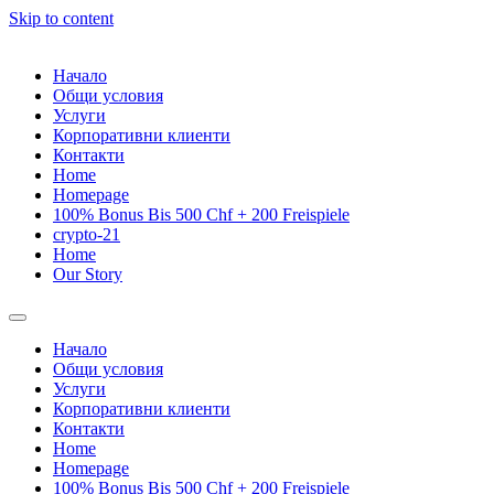
Skip to content
Начало
Общи условия
Услуги
Корпоративни клиенти
Контакти
Home
Homepage
100% Bonus Bis 500 Chf + 200 Freispiele
crypto-21
Home
Our Story
Начало
Общи условия
Услуги
Корпоративни клиенти
Контакти
Home
Homepage
100% Bonus Bis 500 Chf + 200 Freispiele