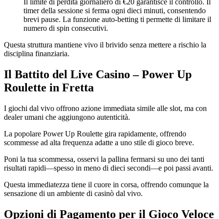
Il limite di perdita giornaliero di €20 garantisce il controllo.
Il
timer della sessione si ferma ogni dieci minuti, consentendo
brevi pause.
La funzione auto‑betting ti permette di limitare il
numero di spin consecutivi.
Questa struttura mantiene vivo il brivido senza mettere a rischio la
disciplina finanziaria.
Il Battito del Live Casino – Power Up
Roulette in Fretta
I giochi dal vivo offrono azione immediata simile alle slot, ma con
dealer umani che aggiungono autenticità.
La popolare Power Up Roulette gira rapidamente, offrendo
scommesse ad alta frequenza adatte a uno stile di gioco breve.
Poni la tua scommessa, osservi la pallina fermarsi su uno dei tanti
risultati rapidi—spesso in meno di dieci secondi—e poi passi avanti.
Questa immediatezza tiene il cuore in corsa, offrendo comunque la
sensazione di un ambiente di casinò dal vivo.
Opzioni di Pagamento per il Gioco Veloce