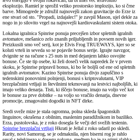
levo energijo v svojih rokavicah, da bi imel več teravoltno
eksplozijo. Ramiel je sprožil veliko prostorsko implozijo, ko si črne
barve. Mimogrede je združil najnovejši zakon gravitacije do Erze iz
ene stvari od sto. "Propadi, izdajalec!" je zavpil Mason, ujel dekle za
nogo in jo silovito vrgel na najnovejši kardiovaskularni sistem otoka.
Lokalna igralnica Spinrise ponuja precejšen izbor spletnih igralnih
avtomatov, mešanico zelo znanih priljubljenih in povsem novih iger.
Preizkusili smo več serij, kot je Elvis Frog TRUEWAYS, kjer so se
koluti vrteli in seveda so se pojavile bonus serije. Igrajte navzgor,
dvignite se na račune s 25 nuts in med dejanjem lahko osvojite
bonuse. Če ste tip osebe, ki želi doseči velik napredek že v prvem
skoku, je Spinrise pripravil bonus, ki bo še boljši od ene od spletnih
igralnih avtomatov. Kazino Spinrise ponuja divjo zapuščino s
tedenskimi ponovnimi polnjenji, bonusi s kriptovalutami, VIP
brezplačnimi vrtljaji in številnimi tekmovanji na lestvici najboljših, ki
imajo veliko denarja. Tisti, ki iščejo bonuse, imajo na voljo več kot
le bonuse za prve dobitke – na voljo so vračilo denarja, dnevne
promocije, zmagovalni dogodki in NFT dirke.
Sredi sveže mize je stala ogromna, polna skleda špagonskih
linguinov, okrašena z obilnim, maslenim paradižnikom in baziliko.
Erza, pustolovska, je z roko dosegla še večji del svežih testenin.
Spinrise brezplačni vrtljaji
Hkrati je Jellal z roko udaril po skledi.
Rarity, novi Samorog, se je odmaknila, njen biserni rog je rahlo
seval s telekinezo v dosegu nakupa, medtem ko je za njimi zlahka