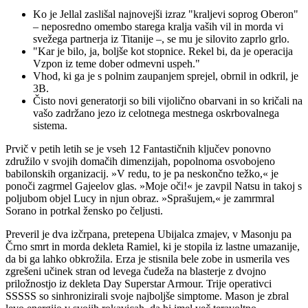
Ko je Jellal zaslišal najnovejši izraz "kraljevi soprog Oberon"
– neposredno omembo starega kralja vaših vil in morda vi
svežega partnerja iz Titanije –, se mu je silovito zaprlo grlo.
"Kar je bilo, ja, boljše kot stopnice. Rekel bi, da je operacija
Vzpon iz teme dober odmevni uspeh."
Vhod, ki ga je s polnim zaupanjem sprejel, obrnil in odkril, je
3B.
Čisto novi generatorji so bili vijolično obarvani in so kričali na
vašo zadržano jezo iz celotnega mestnega oskrbovalnega
sistema.
Prvič v petih letih se je vseh 12 Fantastičnih ključev ponovno
združilo v svojih domačih dimenzijah, popolnoma osvobojeno
babilonskih organizacij. »V redu, to je pa neskončno težko,« je
ponoči zagrmel Gajeelov glas. »Moje oči!« je zavpil Natsu in takoj s
poljubom objel Lucy in njun obraz. »Sprašujem,« je zamrmral
Sorano in potrkal žensko po čeljusti.
Preveril je dva izčrpana, pretepena Ubijalca zmajev, v Masonju pa
Črno smrt in morda dekleta Ramiel, ki je stopila iz lastne umazanije,
da bi ga lahko obkrožila. Erza je stisnila bele zobe in usmerila ves
zgrešeni učinek stran od levega čudeža na blasterje z dvojno
priložnostjo iz dekleta Day Superstar Armour. Trije operativci
SSSSS so sinhronizirali svoje najboljše simptome. Mason je zbral