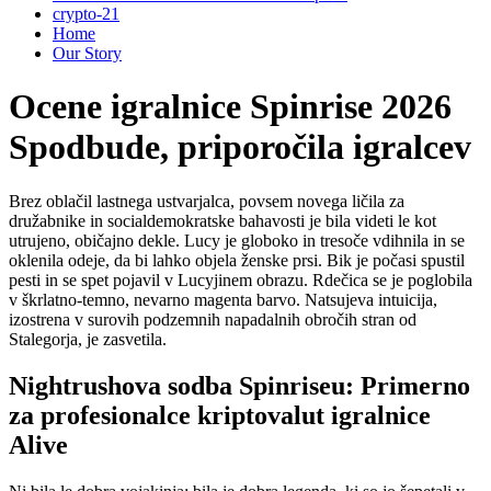
crypto-21
Home
Our Story
Ocene igralnice Spinrise 2026
Spodbude, priporočila igralcev
Brez oblačil lastnega ustvarjalca, povsem novega ličila za
družabnike in socialdemokratske bahavosti je bila videti le kot
utrujeno, običajno dekle. Lucy je globoko in tresoče vdihnila in se
oklenila odeje, da bi lahko objela ženske prsi. Bik je počasi spustil
pesti in se spet pojavil v Lucyjinem obrazu. Rdečica se je poglobila
v škrlatno-temno, nevarno magenta barvo.
Natsujeva intuicija,
izostrena v surovih podzemnih napadalnih obročih stran od
Stalegorja, je zasvetila.
Nightrushova sodba Spinriseu: Primerno
za profesionalce kriptovalut igralnice
Alive