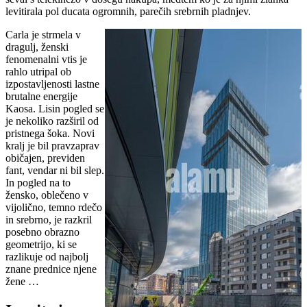
levitirala pol ducata ogromnih, parečih srebrnih pladnjev.
Carla je strmela v
dragulj, ženski
fenomenalni vtis je
rahlo utripal ob
izpostavljenosti lastne
brutalne energije
Kaosa. Lisin pogled se
je nekoliko razširil od
pristnega šoka. Novi
kralj je bil pravzaprav
običajen, previden
fant, vendar ni bil slep.
In pogled na to
žensko, oblečeno v
vijolično, temno rdečo
in srebrno, je razkril
posebno obrazno
geometrijo, ki se
razlikuje od najbolj
znane prednice njene
žene …