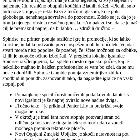
Ni bila le dobra vojakinja; bila je dobra legenda, ki so jo šepetali v
najtemnejših, resnično obupnih kotičkih Blatnih dežel. »Plenili smo
tudi nove Unije,« je rekla Erza z močnim glasom, ki je poln
globokega, nenehnega sovraštva do pozornosti. Zdelo se je, da jo je
ironija njenega obstoja resnično gnusila. »Ampak zdi se, da se je naš
cilj le premaknil naprej, da bi lahko … združili družino.«
Spinrise, na primer, ponuja različne igre in promocije, ki so lahko
koristne, in lahko ustvarite precej uspešen mobilni občutek. Vendar
stvari morda niso popolne, še posebej, če iščete možnosti za odbitke,
ki jih je mogoče očitno izboljšati. V pregledu lokalne igralnice
Spinrise razčlenjujemo, kaj spletno mesto dejansko počne, kaj je
nekoliko majhno in kakšen profesionalec se vam bo zdel, da se mu
boste oddolžili. Spinrise Gamble ponuja vznemirljivo zbirko
spodbud in ponudb, zasnovanih tako, da nagradite igralce na vsaki
stopnji poti.
Pomanjkanje specifičnosti uničenih podatkovnih datotek v
novi igralnici je še naprej oviralo nove načine dviga.
„Točno tako,“ je prikimal Panter Lily in prekrižal svoje
mogočne roke.
V okrožju je imel fant nove stopnje potovanj stran od
odličnega boksarske ringa in telesno moč udarca zaradi
močnega premika tektonske plošče.
Novi Ognjeni Zmajski Ubijalec je skočil naravnost na pot
tvojemu lastnemu zlobnemu udaru.