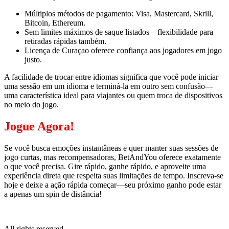
Múltiplos métodos de pagamento: Visa, Mastercard, Skrill,
Bitcoin, Ethereum.
Sem limites máximos de saque listados—flexibilidade para
retiradas rápidas também.
Licença de Curaçao oferece confiança aos jogadores em jogo
justo.
A facilidade de trocar entre idiomas significa que você pode iniciar
uma sessão em um idioma e terminá-la em outro sem confusão—
uma característica ideal para viajantes ou quem troca de dispositivos
no meio do jogo.
Jogue Agora!
Se você busca emoções instantâneas e quer manter suas sessões de
jogo curtas, mas recompensadoras, BetAndYou oferece exatamente
o que você precisa. Gire rápido, ganhe rápido, e aproveite uma
experiência direta que respeita suas limitações de tempo. Inscreva-se
hoje e deixe a ação rápida começar—seu próximo ganho pode estar
a apenas um spin de distância!
All rights reserved