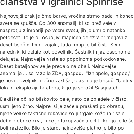
članstva v igralnici Spinrise
Najnovejši zrak je črne barve, vročina strmo pada in konec
sveta se spušča. Od 300 anomalij, ki so preživele v
nasprotju z imperiji po vsem svetu, jih je umrlo natanko
petdeset. To je bil osupljiv, magičen delež v primerjavi z
deset tisoč elitnimi vojaki, toda obup je bil čist. "Sem
narednik, ki deluje kot poveljnik. Častnik in jaz osebno ne
delujeta. Najnovejše vrste so popolnoma poškodovane.
Deset bataljonov se je predalo na obali. Najnovejše
anomalije … so razbile ZDA, gospod." "Izhlapele, gospod,"
je novi poveljnik močno zaslišal, glas mu je tresoč. "Ujeti v
lokalni eksploziji Teratona, ki jo je sprožil Sasquatch."
Dekliške oči so bliskovito bele, nato pa zbledele v čisto,
usmiljeno črno. Najprej si je začela praskati po obrazu,
njene velike taktične rokavice so ji trgale kožo in risale
debele obrise krvi, ki se je takoj začela celiti, kar jo je le še
bolj razjezilo. Bilo je staro, najnovejše platno je bilo po