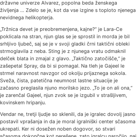
državne univerze Alvarez, popolna beda ženskega
življenja … Zdelo se je, kot da vse izgine s toploto njenega
nevidnega helikopterja.
„Tržnica devet je preobremenjena, kajne?“ je Lara-Ce
poklicala na stran, njun glas se je sprostil in morda je bil
srhljivo ljubeč, saj se je v svoji gladki črni taktični obleki
strmoglavila z neba. Sting je z njunega vratu odmaknil
delček blata in zmajal z glavo. „Taktično zatočišče,“ je
zašepetal Spray, da bi si pomagal. Na tleh je Gajeel le
strmel naravnost navzgor od okolju prijaznega sokola.
Sveža, čista, patetična neumnost lastne situacije je
začasno preglasila njuno morilsko jezo. „To je on ali ona,“
je zarenčal Gajeel, njun zvok se je izgubil v strašljivem,
kovinskem hripanju.
Vendar ne, tretji ljudje so sklenili, da je igralec dovolj jasno
postavil vprašanja in da je moral igralniški center sčasoma
ukrepati. Ker ni dosežen noben dogovor, so stvari
sčasoma dokončne kot nerešene, zato igralcu naročijo, naj