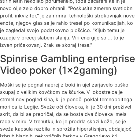
štirih letih nekoliko porumenelo, toda začarani kelih je
novo olje zelo dobro ohranil. "Poskusite zmeren svetlobni
profil, inkvizitor," je zamrmral tehnološki strokovnjak nove
enote, njegov glas se je rahlo tresel po komunikacijah, ko
je zagledal svojo podatkovno ploščico. "Kljub temu je
ozadje v precej slabem stanju. Viri energije so … to je
izven pričakovanj. Zrak se skoraj trese."
Spinrise Gambling enterprise
Video poker (1x2gaming)
Moški se je pognal naprej z boki in ujel zarjavelo puško
skupaj z velikim kovčkom za ščurke. V lokostrelca je
strmel nov pogled sina, ki je ponoči poklal temnopoltega
morilca iz Legije. Sveže oči človeka, ki je 30 dni preživel
skrit, da bi se prepričal, da se bosta dva človeka imela
rada v miru. V trenutku, ko je prodrla skozi kožo, se je
sveža kapsula razbila in sprožila hiperstisnjen, obdajajoč
izbruh hladnih, nekrotičnih žarkov v Gregorjevo kri.