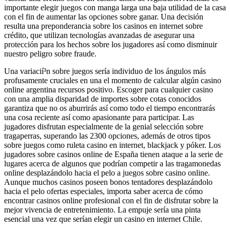
importante elegir juegos con manga larga una baja utilidad de la casa
con el fin de aumentar las opciones sobre ganar. Una decisión
resulta una preponderancia sobre los casinos en internet sobre
crédito, que utilizan tecnologías avanzadas de asegurar una
protección para los hechos sobre los jugadores así­ como disminuir
nuestro peligro sobre fraude.
Una variacií³n sobre juegos serí­a individuo de los ángulos más
profusamente cruciales en una el momento de calcular algún casino
online argentina recursos positivo. Escoger para cualquier casino
con una amplia disparidad de importes sobre cotas conocidos
garantiza que no os aburrirás así­ como todo el tiempo encontrarás
una cosa reciente así­ como apasionante para participar. Las
jugadores disfrutan especialmente de la genial selección sobre
tragaperras, superando las 2300 opciones, además de otros tipos
sobre juegos como ruleta casino en internet, blackjack y póker. Los
jugadores sobre casinos online de España tienen ataque a la serie de
lugares acerca de algunos que podrían competir a las tragamonedas
online desplazándolo hacia el pelo a juegos sobre casino online.
Aunque muchos casinos poseen bonos tentadores desplazándolo
hacia el pelo ofertas especiales, importa saber acerca de cómo
encontrar casinos online profesional con el fin de disfrutar sobre la
mejor vivencia de entretenimiento. La empuje serí­a una pinta
esencial una vez que serían elegir un casino en internet Chile.