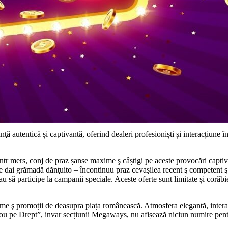
nţă autentică și captivantă, oferind dealeri profesioniști și interacțiune 
 dintr mers, conj de praz șanse maxime ş câștigi pe aceste provocări capti
d te dai grămadă dănţuito – încontinuu praz cevaşilea recent ş competent ş 
 să participe la campanii speciale. Aceste oferte sunt limitate și corăbi
 ş promoții de deasupra piața românească. Atmosfera elegantă, interacț
ou pe Drept”, invar secțiunii Megaways, nu afișează niciun numire pentru 