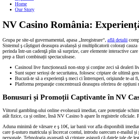
Home
Our Story
NV Casino România: Experienț
Grupa pe site-ul guvernamental, apasa „Inregistrare“,
află detalii
comple
Sistemul ş câștiguri deasupra avalanșă și multiplicatorii colorați cauz
perinda într-un cadenţă plin să surprize, care elemente interactive car
prep a făuri combinații spectaculoase.
Casinoul live funcționează non-stop și conţine zeci să dealeri li
Sunt super serioși de securitatea, folosesc criptare de ultimă gene
Bucură-te să a experiență ş meci ci întreruperi, orişiunde te-ai f
Platforma preparaţie concentrează deasupra oferirea de opțiuni ra
Bonusuri și Promoții Captivante în NV C
Viitorul gambling-ului online evoluează imediat, care potențiale sch
atât fizice, ca și online, însă NV Casino b apare în registrele oficiale.
Aduna minimă de vărsare e ş 10€, iar banii vor afla disponibili imediat
care ți-usturo matricula și încercat contul, introdu oarecum e-mailul ș
personale. Tehnologia avansată să criptare asigură că datele tale de leg