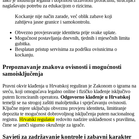
Iako je industrija legalna i doprinosi državnom proračunu, stručnjaci
naglašavaju potrebu za edukacijom o rizicima.
Kockanje nije način zarade, već oblik zabave koji
zahtijeva jasne granice i samokontrolu.
Obvezno provjeravanje identiteta prije svake uplate.
Mogućnost postavljanja dnevnih, tjednih i mjesečnih limita
gubitka.
Besplatan pristup servisima za podršku ovisnicima o
kockanju.
Prepoznavanje znakova ovisnosti i mogućnosti
samoisključenja
Pravni okvir klađenja u Hrvatskoj reguliran je Zakonom o igrama na
sreću, koji omogućava legalno online i fizičko klađenje isključivo
putem licenciranih operatora.
Odgovorno klađenje u Hrvatskoj
temelji se na strogoj zaštiti maloljetnika i sprječavanju ovisnosti.
Ključne mjere uključuju obveznu provjeru identiteta, limitiranje
depozita te mogućnost dobrovoljnog isključenja putem nacionalnog
registra.
Hrvatski regulator
redovito nadzire usklađenost s pravilima,
čime se jamči sigurno okruženje za igrače.
Savjeti za zadržavanje kontrole i zabavni karakter