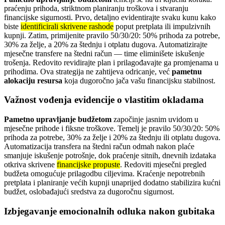
praćenju prihoda, striktnom planiranju troškova i stvaranju
financijske sigurnosti. Prvo, detaljno evidentirajte svaku kunu kako
biste
identificirali skrivene rashode
poput pretplata ili impulzivnih
kupnji. Zatim, primijenite pravilo 50/30/20: 50% prihoda za potrebe,
30% za želje, a 20% za štednju i otplatu dugova. Automatizirajte
mjesečne transfere na štedni račun — time eliminišete iskušenje
trošenja. Redovito revidirajte plan i prilagođavajte ga promjenama u
prihodima. Ova strategija ne zahtijeva odricanje, već
pametnu
alokaciju resursa
koja dugoročno jača vašu financijsku stabilnost.
Važnost vođenja evidencije o vlastitim okladama
Pametno upravljanje budžetom
započinje jasnim uvidom u
mjesečne prihode i fiksne troškove. Temelj je pravilo 50/30/20: 50%
prihoda za potrebe, 30% za želje i 20% za štednju ili otplatu dugova.
Automatizacija transfera na štedni račun odmah nakon plaće
smanjuje iskušenje potrošnje, dok praćenje sitnih, dnevnih izdataka
otkriva skrivene
financijske propuste
. Redoviti mjesečni pregled
budžeta omogućuje prilagodbu ciljevima. Kraćenje nepotrebnih
pretplata i planiranje većih kupnji unaprijed dodatno stabilizira kućni
budžet, oslobađajući sredstva za dugoročnu sigurnost.
Izbjegavanje emocionalnih odluka nakon gubitaka