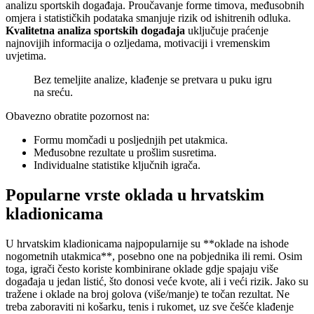
analizu sportskih događaja. Proučavanje forme timova, međusobnih
omjera i statističkih podataka smanjuje rizik od ishitrenih odluka.
Kvalitetna analiza sportskih događaja
uključuje praćenje
najnovijih informacija o ozljedama, motivaciji i vremenskim
uvjetima.
Bez temeljite analize, klađenje se pretvara u puku igru
na sreću.
Obavezno obratite pozornost na:
Formu momčadi u posljednjih pet utakmica.
Međusobne rezultate u prošlim susretima.
Individualne statistike ključnih igrača.
Popularne vrste oklada u hrvatskim
kladionicama
U hrvatskim kladionicama najpopularnije su **oklade na ishode
nogometnih utakmica**, posebno one na pobjednika ili remi. Osim
toga, igrači često koriste kombinirane oklade gdje spajaju više
događaja u jedan listić, što donosi veće kvote, ali i veći rizik. Jako su
tražene i oklade na broj golova (više/manje) te točan rezultat. Ne
treba zaboraviti ni košarku, tenis i rukomet, uz sve češće klađenje