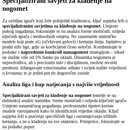
Specijalizirani savjeti za klađenje na
nogomet
Za ozbiljne igrače koji žele pobijediti kladionicu, ključ uspjeha leži u
specijaliziranim savjetima za klađenje na nogomet
. Umjesto
pukog nagađanja, fokusirajte se na analizu forme momčadi, ozljeda
ključnih igrača i međusobnih omjera. Ne zanemarite statističke
modele koji prate xG (očekivani golovi) i kretanje linija. Isplativo je
pratiti niže lige, gdje su koeficijenti često netočni. Kombinirajte te
podatke s
naprednom bankroll management
strategijom – nikad
ne ulažite više od 5% banke po okladi. Dinamika nogometa je
nepredvidiva, ali s preciznim info i disciplinom, možete stvoriti
prednost. Izbjegavajte emocionalne odluke i uvijek tražite vrijednost
u kvotama; to je jedini put do dugoročne zarade.
Analiza liga i kup natjecanja s najviše vrijednosti
Specijalizirani savjeti za klađenje na nogomet
temelje se na
dubinskoj analizi statistike, forme momčadi i ozljeda ključnih igrača.
Umjesto nasumičnog pogađanja, profesionalni tipsteri koriste
modele vjerojatnosti kako bi identificirali vrijedne oklade. Ključ
uspjeha leži u praćenju specifičnih liga i razumijevanju tržišnih
kretanja, a ne u klađenju na sve utakmice. Primjerice, fokusirajte se
na podatke poput: