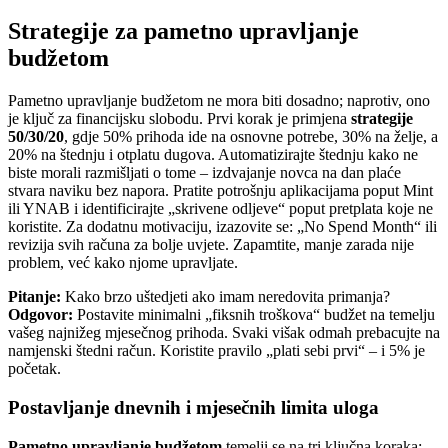
Strategije za pametno upravljanje
budžetom
Pametno upravljanje budžetom ne mora biti dosadno; naprotiv, ono
je ključ za financijsku slobodu. Prvi korak je primjena
strategije
50/30/20
, gdje 50% prihoda ide na osnovne potrebe, 30% na želje, a
20% na štednju i otplatu dugova. Automatizirajte štednju kako ne
biste morali razmišljati o tome – izdvajanje novca na dan plaće
stvara naviku bez napora. Pratite potrošnju aplikacijama poput Mint
ili YNAB i identificirajte „skrivene odljeve“ poput pretplata koje ne
koristite. Za dodatnu motivaciju, izazovite se: „No Spend Month“ ili
revizija svih računa za bolje uvjete. Zapamtite, manje zarada nije
problem, već kako njome upravljate.
Pitanje:
Kako brzo uštedjeti ako imam neredovita primanja?
Odgovor:
Postavite minimalni „fiksnih troškova“ budžet na temelju
vašeg najnižeg mjesečnog prihoda. Svaki višak odmah prebacujte na
namjenski štedni račun. Koristite pravilo „plati sebi prvi“ – i 5% je
početak.
Postavljanje dnevnih i mjesečnih limita uloga
Pametno upravljanje budžetom
temelji se na tri ključna koraka: