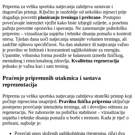
Priprema za velika sportska natjecanja zahtijeva sustavan i
dugoročan pristup. Ključno je razdoblje od nekoliko mjeseci prije
događaja posvetiti
planiranju treninga i prehrane
. Postupno
povećavajte intenzitet vježbi kako biste izbjegli ozljede, a posebnu
pažnju posvetite oporavku i spavanju. Ne zanemarujte psihološku
pripremu – vizualizacija uspjeha i tehnike disanja pomažu u kontroli
stresa. Tjedan dana uoči natjecanja smanjite volumen treninga, ali
zadržite njihovu specifičnost. Na dan utakmice ili natjecanja važno
je pravilno se hidrirati i konzumirati ugljikohidrate za energiju.
Upamtite, vrhunska forma postiže se balansom između fizičkog,
mentalnog i emocionalnog zdravlja.
Kvalitetna regeneracija
jednako je važna kao i sam trening.
Praćenje pripremnih utakmica i sastava
reprezentacija
Priprema za velika sportska natjecanja zahtijeva strateški pristup koji
počinje mjesecima unaprijed.
Pravilna fizička priprema
uključuje
postepeno povećanje intenziteta treninga, ali i dovoljno odmora za
regeneraciju. Ne zaboravite na psihičku stabilnost – vizualizacija
uspjeha i tehnike disanja pomažu u borbi s tremom. Kada je riječ o
prehrani, najbolje je:
Povećati unos složenih ugljikohidrata (tjestenina, riža) dva