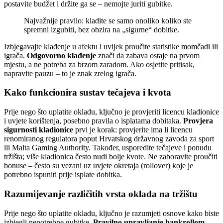
postavite budžet i držite ga se – nemojte juriti gubitke.
Najvažnije pravilo: kladite se samo onoliko koliko ste
spremni izgubiti, bez obzira na „sigurne“ dobitke.
Izbjegavajte klađenje u afektu i uvijek proučite statistike momčadi ili
igrača.
Odgovorno klađenje
znači da zabava ostaje na prvom
mjestu, a ne potreba za brzom zaradom. Ako osjetite pritisak,
napravite pauzu – to je znak zrelog igrača.
Kako funkcionira sustav tečajeva i kvota
Prije nego što uplatite okladu, ključno je provjeriti licencu kladionice
i uvjete korištenja, posebno pravila o isplatama dobitaka.
Provjera
sigurnosti kladionice
prvi je korak: provjerite ima li licencu
renomiranog regulatora poput Hrvatskog državnog zavoda za sport
ili Malta Gaming Authority. Također, usporedite tečajeve i ponudu
tržišta; više kladionica često nudi bolje kvote. Ne zaboravite proučiti
bonuse – često su vezani uz uvjete okretaja (rollover) koje je
potrebno ispuniti prije isplate dobitka.
Razumijevanje različitih vrsta oklada na tržištu
Prije nego što uplatite okladu, ključno je razumjeti osnove kako biste
izbjegli nepotrebne gubitke.
Pravilno upravljanje bankrollom