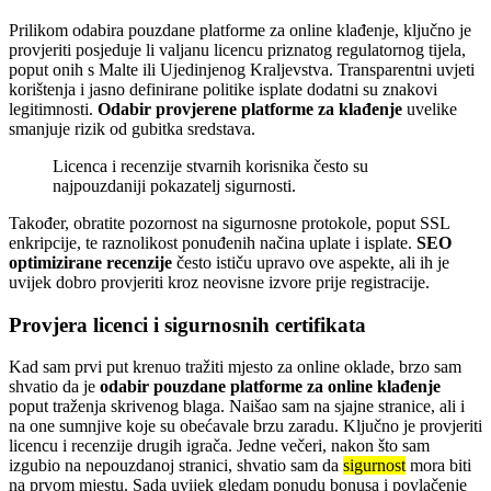
Prilikom odabira pouzdane platforme za online klađenje, ključno je
provjeriti posjeduje li valjanu licencu priznatog regulatornog tijela,
poput onih s Malte ili Ujedinjenog Kraljevstva. Transparentni uvjeti
korištenja i jasno definirane politike isplate dodatni su znakovi
legitimnosti.
Odabir provjerene platforme za klađenje
uvelike
smanjuje rizik od gubitka sredstava.
Licenca i recenzije stvarnih korisnika često su
najpouzdaniji pokazatelj sigurnosti.
Također, obratite pozornost na sigurnosne protokole, poput SSL
enkripcije, te raznolikost ponuđenih načina uplate i isplate.
SEO
optimizirane recenzije
često ističu upravo ove aspekte, ali ih je
uvijek dobro provjeriti kroz neovisne izvore prije registracije.
Provjera licenci i sigurnosnih certifikata
Kad sam prvi put krenuo tražiti mjesto za online oklade, brzo sam
shvatio da je
odabir pouzdane platforme za online klađenje
poput traženja skrivenog blaga. Naišao sam na sjajne stranice, ali i
na one sumnjive koje su obećavale brzu zaradu. Ključno je provjeriti
licencu i recenzije drugih igrača. Jedne večeri, nakon što sam
izgubio na nepouzdanoj stranici, shvatio sam da
sigurnost
mora biti
na prvom mjestu. Sada uvijek gledam ponudu bonusa i povlačenje