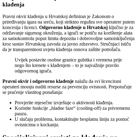
klađenja
Pravni okvir klađenja u Hrvatskoj definiran je Zakonom o
priređivanju igara na sreću, koji striktno regulira sve operatere putem
koncesija i licenci.
Odgovorno klađenje u Hrvatskoj
ključno je za
održavanje sigurnog okruženja, a igrači se potiču na korištenje alata
za samokontrolu poput limita depozita i dobrovoljne samoisključenja
kroz sustav Hrvatskog zavoda za javno zdravstvo. Stručnjaci ističu
da je transparentnost uvjeta klađenja osnova zaštite potrošača.
Uvijek postavite osobne granice gubitka i vremena prije
nego što krenete s klađenjem – to je najvažnije pravilo
odgovornog igrača.
Pravni okvir i odgovorno klađenje
nalažu da svi licencirani
operateri moraju nuditi resurse za prevenciju ovisnosti. Preporučuje
se praćenje vlastitog ponašanja:
Provjerite mjesečne izvještaje o aktivnosti klađenja.
Koristite funkcije „hladne faze“ (cooling-off) za privremenu
pauzu.
U slučaju problema, kontaktirajte besplatnu liniju za pomoć
ovisnicima o kockanju.