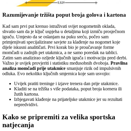
Razumijevanje tržišta poput broja golova i kartona
Kad sam prvi put krenuo istraživati svijet nogometnih oklada,
shvatio sam da je ključ uspjeha u detaljima koji izmiču prosječnom
igraču. Umjesto da se oslanjam na puku sreću, počeo sam
primjenjivati specijalizirane savjete za klađenje na nogomet koje
dijele iskusni analitičari. Prvi korak bio je proučavanje forme
momčadi u zadnjih pet utakmica, a ne samo poredak na tablici.
Zatim sam analizirao ozljede ključnih igrača i motivaciju pred derbi.
Važno je uvijek provjeriti i statistiku međusobnih dvoboja.
Pravilna
analiza momčadi prije utakmice
smanjuje rizik od impulsivnih
odluka. Evo nekoliko ključnih smjernica koje sam usvojio:
Uvijek pratiti treninge i izjave trenera dan prije utakmice.
Kladiti se na tržišta s više podataka, poput broja kornera ili
žutih kartona.
Izbjegavati klađenje na prijateljske utakmice jer su rezultati
nepredvidivi.
Kako se pripremiti za velika sportska
natjecanja