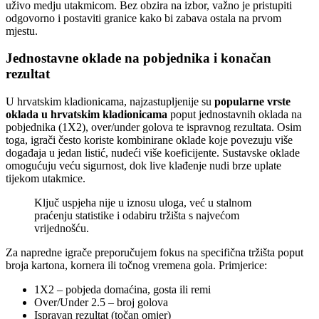
uživo medju utakmicom. Bez obzira na izbor, važno je pristupiti
odgovorno i postaviti granice kako bi zabava ostala na prvom
mjestu.
Jednostavne oklade na pobjednika i konačan
rezultat
U hrvatskim kladionicama, najzastupljenije su
popularne vrste
oklada u hrvatskim kladionicama
poput jednostavnih oklada na
pobjednika (1X2), over/under golova te ispravnog rezultata. Osim
toga, igrači često koriste kombinirane oklade koje povezuju više
događaja u jedan listić, nudeći više koeficijente. Sustavske oklade
omogućuju veću sigurnost, dok live klađenje nudi brze uplate
tijekom utakmice.
Ključ uspjeha nije u iznosu uloga, već u stalnom
praćenju statistike i odabiru tržišta s najvećom
vrijednošću.
Za napredne igrače preporučujem fokus na specifična tržišta poput
broja kartona, kornera ili točnog vremena gola. Primjerice:
1X2 – pobjeda domaćina, gosta ili remi
Over/Under 2.5 – broj golova
Ispravan rezultat (točan omjer)