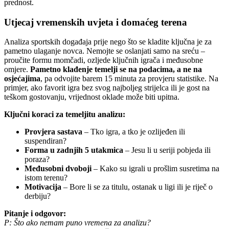
prednost.
Utjecaj vremenskih uvjeta i domaćeg terena
Analiza sportskih događaja prije nego što se kladite ključna je za
pametno ulaganje novca. Nemojte se oslanjati samo na sreću –
proučite formu momčadi, ozljede ključnih igrača i međusobne
omjere.
Pametno klađenje temelji se na podacima, a ne na
osjećajima
, pa odvojite barem 15 minuta za provjeru statistike. Na
primjer, ako favorit igra bez svog najboljeg strijelca ili je gost na
teškom gostovanju, vrijednost oklade može biti upitna.
Ključni koraci za temeljitu analizu:
Provjera sastava
– Tko igra, a tko je ozlijeđen ili
suspendiran?
Forma u zadnjih 5 utakmica
– Jesu li u seriji pobjeda ili
poraza?
Međusobni dvoboji
– Kako su igrali u prošlim susretima na
istom terenu?
Motivacija
– Bore li se za titulu, ostanak u ligi ili je riječ o
derbiju?
Pitanje i odgovor:
P: Što ako nemam puno vremena za analizu?