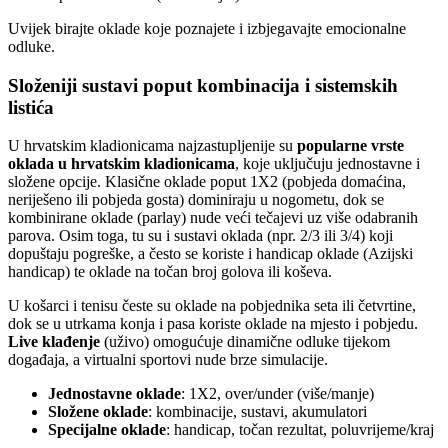
Uvijek birajte oklade koje poznajete i izbjegavajte emocionalne
odluke.
Složeniji sustavi poput kombinacija i sistemskih
listića
U hrvatskim kladionicama najzastupljenije su
popularne vrste
oklada u hrvatskim kladionicama
, koje uključuju jednostavne i
složene opcije. Klasične oklade poput 1X2 (pobjeda domaćina,
neriješeno ili pobjeda gosta) dominiraju u nogometu, dok se
kombinirane oklade (parlay) nude veći tečajevi uz više odabranih
parova. Osim toga, tu su i sustavi oklada (npr. 2/3 ili 3/4) koji
dopuštaju pogreške, a često se koriste i handicap oklade (Azijski
handicap) te oklade na točan broj golova ili koševa.
U košarci i tenisu česte su oklade na pobjednika seta ili četvrtine,
dok se u utrkama konja i pasa koriste oklade na mjesto i pobjedu.
Live klađenje
(uživo) omogućuje dinamične odluke tijekom
događaja, a virtualni sportovi nude brze simulacije.
Jednostavne oklade
: 1X2, over/under (više/manje)
Složene oklade
: kombinacije, sustavi, akumulatori
Specijalne oklade
: handicap, točan rezultat, poluvrijeme/kraj