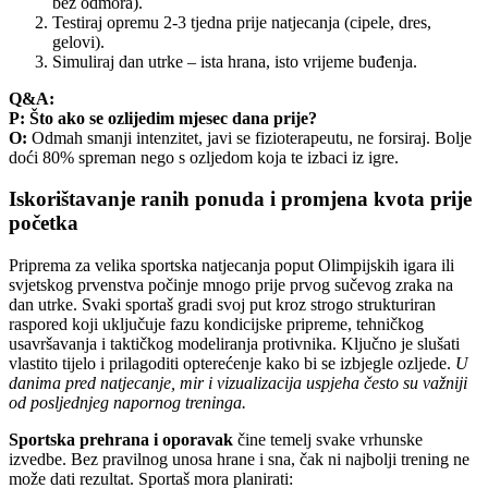
bez odmora).
Testiraj opremu 2-3 tjedna prije natjecanja (cipele, dres,
gelovi).
Simuliraj dan utrke – ista hrana, isto vrijeme buđenja.
Q&A:
P: Što ako se ozlijedim mjesec dana prije?
O:
Odmah smanji intenzitet, javi se fizioterapeutu, ne forsiraj. Bolje
doći 80% spreman nego s ozljedom koja te izbaci iz igre.
Iskorištavanje ranih ponuda i promjena kvota prije
početka
Priprema za velika sportska natjecanja poput Olimpijskih igara ili
svjetskog prvenstva počinje mnogo prije prvog sučevog zraka na
dan utrke. Svaki sportaš gradi svoj put kroz strogo strukturiran
raspored koji uključuje fazu kondicijske pripreme, tehničkog
usavršavanja i taktičkog modeliranja protivnika. Ključno je slušati
vlastito tijelo i prilagoditi opterećenje kako bi se izbjegle ozljede.
U
danima pred natjecanje, mir i vizualizacija uspjeha često su važniji
od posljednjeg napornog treninga.
Sportska prehrana i oporavak
čine temelj svake vrhunske
izvedbe. Bez pravilnog unosa hrane i sna, čak ni najbolji trening ne
može dati rezultat. Sportaš mora planirati: