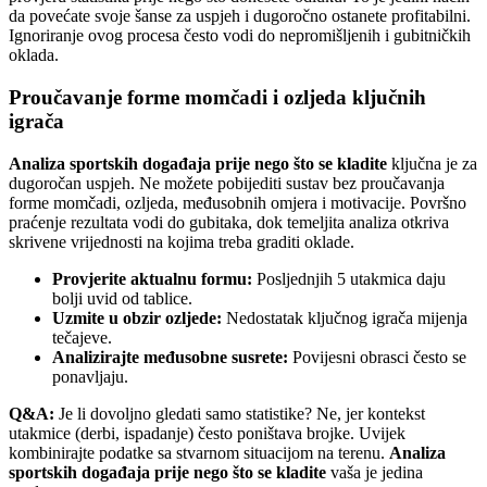
da povećate svoje šanse za uspjeh i dugoročno ostanete profitabilni.
Ignoriranje ovog procesa često vodi do nepromišljenih i gubitničkih
oklada.
Proučavanje forme momčadi i ozljeda ključnih
igrača
Analiza sportskih događaja prije nego što se kladite
ključna je za
dugoročan uspjeh. Ne možete pobijediti sustav bez proučavanja
forme momčadi, ozljeda, međusobnih omjera i motivacije. Površno
praćenje rezultata vodi do gubitaka, dok temeljita analiza otkriva
skrivene vrijednosti na kojima treba graditi oklade.
Provjerite aktualnu formu:
Posljednjih 5 utakmica daju
bolji uvid od tablice.
Uzmite u obzir ozljede:
Nedostatak ključnog igrača mijenja
tečajeve.
Analizirajte međusobne susrete:
Povijesni obrasci često se
ponavljaju.
Q&A:
Je li dovoljno gledati samo statistike? Ne, jer kontekst
utakmice (derbi, ispadanje) često poništava brojke. Uvijek
kombinirajte podatke sa stvarnom situacijom na terenu.
Analiza
sportskih događaja prije nego što se kladite
vaša je jedina