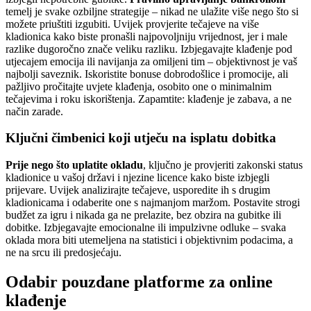
temelj je svake ozbiljne strategije – nikad ne ulažite više nego što si
možete priuštiti izgubiti. Uvijek provjerite tečajeve na više
kladionica kako biste pronašli najpovoljniju vrijednost, jer i male
razlike dugoročno znače veliku razliku. Izbjegavajte klađenje pod
utjecajem emocija ili navijanja za omiljeni tim – objektivnost je vaš
najbolji saveznik. Iskoristite bonuse dobrodošlice i promocije, ali
pažljivo pročitajte uvjete klađenja, osobito one o minimalnim
tečajevima i roku iskorištenja. Zapamtite: klađenje je zabava, a ne
način zarade.
Ključni čimbenici koji utječu na isplatu dobitka
Prije nego što uplatite okladu
, ključno je provjeriti zakonski status
kladionice u vašoj državi i njezine licence kako biste izbjegli
prijevare. Uvijek analizirajte tečajeve, usporedite ih s drugim
kladionicama i odaberite one s najmanjom maržom. Postavite strogi
budžet za igru i nikada ga ne prelazite, bez obzira na gubitke ili
dobitke. Izbjegavajte emocionalne ili impulzivne odluke – svaka
oklada mora biti utemeljena na statistici i objektivnim podacima, a
ne na srcu ili predosjećaju.
Odabir pouzdane platforme za online
klađenje