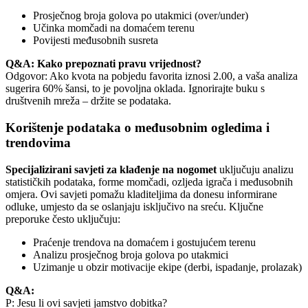
Prosječnog broja golova po utakmici (over/under)
Učinka momčadi na domaćem terenu
Povijesti međusobnih susreta
Q&A: Kako prepoznati pravu vrijednost?
Odgovor: Ako kvota na pobjedu favorita iznosi 2.00, a vaša analiza
sugerira 60% šansi, to je povoljna oklada. Ignorirajte buku s
društvenih mreža – držite se podataka.
Korištenje podataka o međusobnim ogledima i
trendovima
Specijalizirani savjeti za klađenje na nogomet
uključuju analizu
statističkih podataka, forme momčadi, ozljeda igrača i međusobnih
omjera. Ovi savjeti pomažu kladiteljima da donesu informirane
odluke, umjesto da se oslanjaju isključivo na sreću. Ključne
preporuke često uključuju:
Praćenje trendova na domaćem i gostujućem terenu
Analizu prosječnog broja golova po utakmici
Uzimanje u obzir motivacije ekipe (derbi, ispadanje, prolazak)
Q&A:
P: Jesu li ovi savjeti jamstvo dobitka?