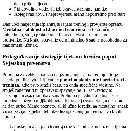
dana prije natjecanja
Piti dovoljno vode, ali izbjegavati gazirane napitke
Izbjegavati novu i neprovjerenu hranu neposredno pred start
Dan uoči natjecanja isplanirajte lagani trening i provjerite opremu.
Mentalna stabilnost u ključnim trenucima
često odlučuje
pobjednika, stoga prakticirajte fokus na vlastiti ritam, a ne na
protivnike. Na kraju, spavanje od minimalno 8 sati je neophodno za
maksimalni učinak.
Prilagođavanje strategije tijekom turnira poput
Svjetskog prvenstva
Priprema za velika sportska natjecanja nije samo trening – to je
cjelokupni lifestyle. Ključno je
pametno planiranje i periodizacija
treninga
, gdje prvo gradiš bazu, pa onda specifične vještine. Ne
smiješ zanemariti ni oporavak: spavanje od 8+ sati, redovito
istezanje i masaže su obavezni. Prehrana je jednako bitna – više
proteina, složenih ugljikohidrata i hidratacija svaki dan, a ne samo
na dan utrke. Manje poznato, ali ključno je raditi na mentalnoj snazi:
vizualizacija uspjeha i tehnike disanja smanjuju tremu. Evo brzih
koraka:
Postavi realan plan treninga (ne više od 2-3 intenzivna tjedna