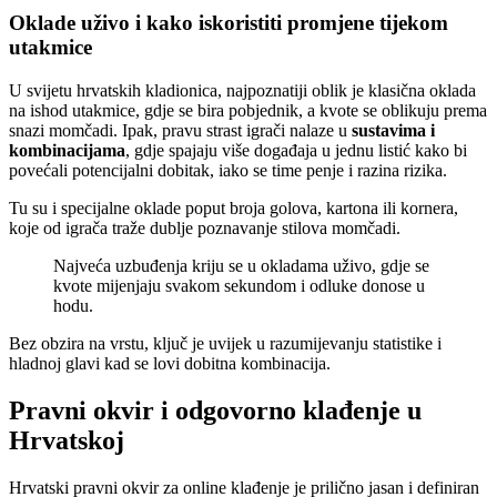
Oklade uživo i kako iskoristiti promjene tijekom
utakmice
U svijetu hrvatskih kladionica, najpoznatiji oblik je klasična oklada
na ishod utakmice, gdje se bira pobjednik, a kvote se oblikuju prema
snazi momčadi. Ipak, pravu strast igrači nalaze u
sustavima i
kombinacijama
, gdje spajaju više događaja u jednu listić kako bi
povećali potencijalni dobitak, iako se time penje i razina rizika.
Tu su i specijalne oklade poput broja golova, kartona ili kornera,
koje od igrača traže dublje poznavanje stilova momčadi.
Najveća uzbuđenja kriju se u okladama uživo, gdje se
kvote mijenjaju svakom sekundom i odluke donose u
hodu.
Bez obzira na vrstu, ključ je uvijek u razumijevanju statistike i
hladnoj glavi kad se lovi dobitna kombinacija.
Pravni okvir i odgovorno klađenje u
Hrvatskoj
Hrvatski pravni okvir za online klađenje je prilično jasan i definiran