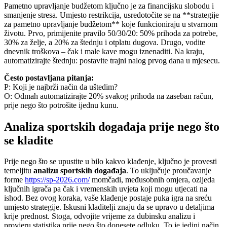
Pametno upravljanje budžetom ključno je za financijsku slobodu i
smanjenje stresa. Umjesto restrikcija, usredotočite se na **strategije
za pametno upravljanje budžetom** koje funkcioniraju u stvarnom
životu. Prvo, primijenite pravilo 50/30/20: 50% prihoda za potrebe,
30% za želje, a 20% za štednju i otplatu dugova. Drugo, vodite
dnevnik troškova – čak i male kave mogu iznenaditi. Na kraju,
automatizirajte štednju: postavite trajni nalog prvog dana u mjesecu.
Često postavljana pitanja:
P: Koji je najbrži način da uštedim?
O: Odmah automatizirajte 20% svakog prihoda na zaseban račun,
prije nego što potrošite ijednu kunu.
Analiza sportskih događaja prije nego što
se kladite
Prije nego što se upustite u bilo kakvo klađenje, ključno je provesti
temeljitu
analizu sportskih događaja
. To uključuje proučavanje
forme
https://sp-2026.com/
momčadi, međusobnih omjera, ozljeda
ključnih igrača pa čak i vremenskih uvjeta koji mogu utjecati na
ishod. Bez ovog koraka, vaše klađenje postaje puka igra na sreću
umjesto strategije. Iskusni kladitelji znaju da se upravo u detaljima
krije prednost. Stoga, odvojite vrijeme za dubinsku analizu i
provjeru statistika prije nego što donesete odluku. To je jedini način