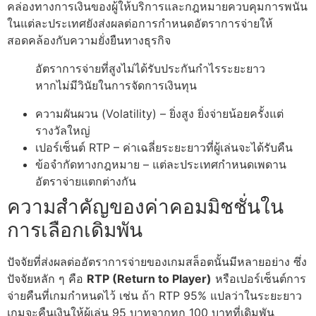
คล่องทางการเงินของผู้ให้บริการและกฎหมายควบคุมการพนัน
ในแต่ละประเทศยังส่งผลต่อการกำหนดอัตราการจ่ายให้
สอดคล้องกับความยั่งยืนทางธุรกิจ
อัตราการจ่ายที่สูงไม่ได้รับประกันกำไรระยะยาว
หากไม่มีวินัยในการจัดการเงินทุน
ความผันผวน (Volatility) – ยิ่งสูง ยิ่งจ่ายน้อยครั้งแต่
รางวัลใหญ่
เปอร์เซ็นต์ RTP – ค่าเฉลี่ยระยะยาวที่ผู้เล่นจะได้รับคืน
ข้อจำกัดทางกฎหมาย – แต่ละประเทศกำหนดเพดาน
อัตราจ่ายแตกต่างกัน
ความสำคัญของค่าคอมมิชชั่นใน
การเลือกเดิมพัน
ปัจจัยที่ส่งผลต่ออัตราการจ่ายของเกมสล็อตนั้นมีหลายอย่าง ซึ่ง
ปัจจัยหลัก ๆ คือ
RTP (Return to Player)
หรือเปอร์เซ็นต์การ
จ่ายคืนที่เกมกำหนดไว้ เช่น ถ้า RTP 95% แปลว่าในระยะยาว
เกมจะคืนเงินให้ผู้เล่น 95 บาทจากทุก 100 บาทที่เดิมพัน