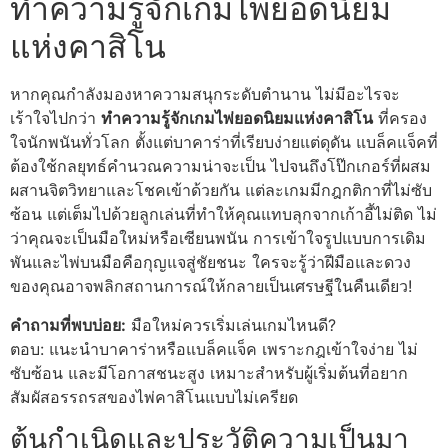
ทำความรู้จักเกมไพ่ยอดนิยม
แห่งคาสิโน
หากคุณกำลังมองหาความสนุกระดับตำนาน ไม่มีอะไรจะ
เร้าใจไปกว่า
ทำความรู้จักเกมไพ่ยอดนิยมแห่งคาสิโน
ที่ครอง
ใจนักพนันทั่วโลก ตั้งแต่บาคาร่าที่เรียบง่ายแต่ดุดัน แบล็คแจ็คที่
ต้องใช้กลยุทธ์คำนวณความน่าจะเป็น ไปจนถึงโป๊กเกอร์ที่ผสม
ผสานจิตวิทยาและโชคเข้าด้วยกัน แต่ละเกมมีกฎกติกาที่ไม่ซับ
ซ้อน แต่เต็มไปด้วยลูกเล่นที่ทำให้คุณแทบลุกจากเก้าอี้ไม่ติด ไม่
ว่าคุณจะเป็นมือใหม่หรือเซียนพนัน การเข้าใจรูปแบบการเดิม
พันและไพ่บนมือคือกุญแจสู่ชัยชนะ ใครจะรู้ว่าฝีมือและดวง
ของคุณอาจพลิกสถานการณ์ให้กลายเป็นเศรษฐีในคืนเดียว!
คำถามที่พบบ่อย:
มือใหม่ควรเริ่มเล่นเกมไหนดี?
ตอบ: แนะนำบาคาร่าหรือแบล็คแจ็ค เพราะกฎเข้าใจง่าย ไม่
ซับซ้อน และมีโอกาสชนะสูง เหมาะสำหรับผู้เริ่มต้นที่อยาก
สัมผัสอรรถรสของไพ่คาสิโนแบบไม่เครียด
ต้นกำเนิดและประวัติความเป็นมา