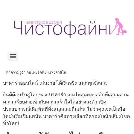
ทำความรู้จักเกมไพ่ยอดนิยมแห่งคาสิโน
บาคาร่าออนไลน์ เล่นง่าย ได้เงินจริง สนุกทุกจังหวะ
ยินดีต้อนรับสู่โลกของ
บาคาร่า
เกมไพ่สุดคลาสสิกที่ผสมผสาน
ความเรียบง่ายเข้ากับความเร้าใจได้อย่างลงตัว เปิด
ประสบการณ์เดิมพันที่ทั้งสนุกและตื่นเต้น ไม่ว่าคุณจะเป็นมือ
ใหม่หรือเซียนพนัน บาคาร่าคือทางเลือกที่ครองใจนักเสี่ยงโชค
ทั่วโลก!