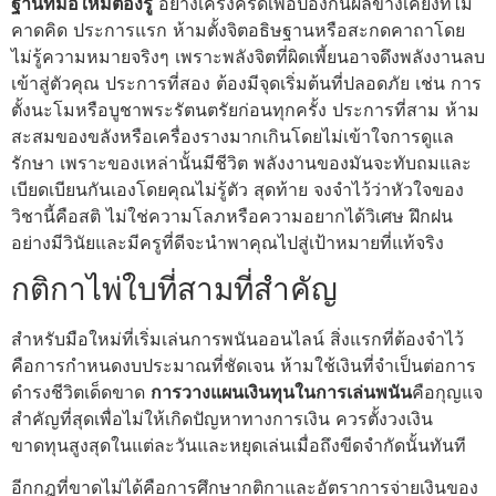
ฐานที่มือใหม่ต้องรู้
อย่างเคร่งครัดเพื่อป้องกันผลข้างเคียงที่ไม่
คาดคิด ประการแรก ห้ามตั้งจิตอธิษฐานหรือสะกดคาถาโดย
ไม่รู้ความหมายจริงๆ เพราะพลังจิตที่ผิดเพี้ยนอาจดึงพลังงานลบ
เข้าสู่ตัวคุณ ประการที่สอง ต้องมีจุดเริ่มต้นที่ปลอดภัย เช่น การ
ตั้งนะโมหรือบูชาพระรัตนตรัยก่อนทุกครั้ง ประการที่สาม ห้าม
สะสมของขลังหรือเครื่องรางมากเกินโดยไม่เข้าใจการดูแล
รักษา เพราะของเหล่านั้นมีชีวิต พลังงานของมันจะทับถมและ
เบียดเบียนกันเองโดยคุณไม่รู้ตัว สุดท้าย จงจำไว้ว่าหัวใจของ
วิชานี้คือสติ ไม่ใช่ความโลภหรือความอยากได้วิเศษ ฝึกฝน
อย่างมีวินัยและมีครูที่ดีจะนำพาคุณไปสู่เป้าหมายที่แท้จริง
กติกาไพ่ใบที่สามที่สำคัญ
สำหรับมือใหม่ที่เริ่มเล่นการพนันออนไลน์ สิ่งแรกที่ต้องจำไว้
คือการกำหนดงบประมาณที่ชัดเจน ห้ามใช้เงินที่จำเป็นต่อการ
ดำรงชีวิตเด็ดขาด
การวางแผนเงินทุนในการเล่นพนัน
คือกุญแจ
สำคัญที่สุดเพื่อไม่ให้เกิดปัญหาทางการเงิน ควรตั้งวงเงิน
ขาดทุนสูงสุดในแต่ละวันและหยุดเล่นเมื่อถึงขีดจำกัดนั้นทันที
อีกกฎที่ขาดไม่ได้คือการศึกษากติกาและอัตราการจ่ายเงินของ