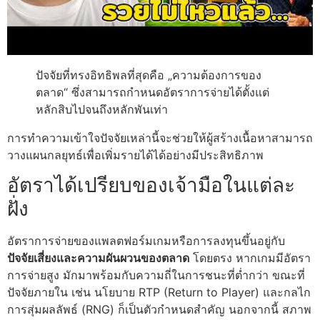
ปัจจัยที่ทรงอิทธิพลที่สุดคือ „ความต้องการของ
ตลาด“ ซึ่งสามารถกำหนดอัตราการจ่ายได้ตั้งแต่
หลักสิบไปจนถึงหลักพันเท่า
การทำความเข้าใจปัจจัยเหล่านี้จะช่วยให้ผู้สร้างเนื้อหาสามารถ
วางแผนกลยุทธ์เพื่อเพิ่มรายได้ได้อย่างมีประสิทธิภาพ
อัตราได้เปรียบของเจ้ามือในแต่ละ
ฝั่ง
อัตราการจ่ายของแพลตฟอร์มเกมหรือการลงทุนขึ้นอยู่กับ
ปัจจัยเสี่ยงและความผันผวนของตลาด
โดยตรง หากเกมมีอัตรา
การจ่ายสูง มักมาพร้อมกับความถี่ในการชนะที่ต่ำกว่า ขณะที่
ปัจจัยภายใน เช่น นโยบาย RTP (Return to Player) และกลไก
การสุ่มผลลัพธ์ (RNG) ก็เป็นตัวกำหนดสำคัญ นอกจากนี้ สภาพ