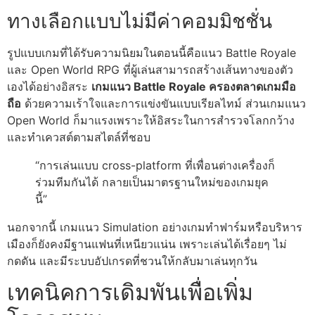
ทางเลือกแบบไม่มีค่าคอมมิชชั่น
รูปแบบเกมที่ได้รับความนิยมในตอนนี้คือแนว Battle Royale
และ Open World RPG ที่ผู้เล่นสามารถสร้างเส้นทางของตัว
เองได้อย่างอิสระ
เกมแนว Battle Royale ครองตลาดเกมมือ
ถือ
ด้วยความเร้าใจและการแข่งขันแบบเรียลไทม์ ส่วนเกมแนว
Open World ก็มาแรงเพราะให้อิสระในการสำรวจโลกกว้าง
และทำเควสต์ตามสไตล์ที่ชอบ
“การเล่นแบบ cross-platform ที่เพื่อนต่างเครื่องก็
ร่วมทีมกันได้ กลายเป็นมาตรฐานใหม่ของเกมยุค
นี้”
นอกจากนี้ เกมแนว Simulation อย่างเกมทำฟาร์มหรือบริหาร
เมืองก็ยังคงมีฐานแฟนที่เหนียวแน่น เพราะเล่นได้เรื่อยๆ ไม่
กดดัน และมีระบบอัปเกรดที่ชวนให้กลับมาเล่นทุกวัน
เทคนิคการเดิมพันเพื่อเพิ่ม