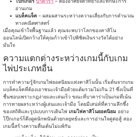
โป๊กเกอร์
บาคาร่า
– ต้องอาศัยจิตวิทยาและทักษะการ
อ่านเกม
แบล็คแจ็ค
– ผสมผสานระหว่างความเสี่ยงกับการคำนวณ
ทางคณิตศาสตร์
เมื่อคุณเข้าใจพื้นฐานแล้ว คุณจะพบว่าโลกของคาสิโน
ออนไลน์เปิดกว้างให้คุณก้าวเข้าไปพิชิตเงินรางวัลได้อย่าง
มั่นใจ
ความแตกต่างระหว่างเกมนี้กับเกม
ไพ่ประเภทอื่น
การทำความรู้จักเกมไพ่ยอดนิยมแห่งคาสิโนนั้น เริ่มต้นจากเกม
แบล็คแจ็คที่ต้องเอาชนะเจ้ามือด้วยแต้มรวมไม่เกิน 21 ซึ่งเป็นที่
ชื่นชอบเพราะกฎง่ายและเล่นเร็ว ขณะที่บาคาร่าเป็นเกมที่เน้น
การทายผลระหว่างผู้เล่นและเจ้ามือ โดยมีเสน่ห์ที่ความลึกซึ้ง
ของสถิติและรูปแบบการเดินไพ่
เกมไพ่คาสิโนยอดนิยม
อย่าง
โป๊กเกอร์ก็ดึงดูดนักพนันด้วยกลยุทธ์และการอ่านใจคู่ต่อสู้ สอง
เกมนี้สร้างความตื่นเต้นไม่แพ้กัน