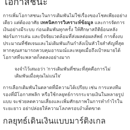
โอกาสชนะ
การเพิ่มโอกาสชนะในการเดิมพันไม่ใช่เรื่องของโชคเพียงอย่าง
เดียว แต่ต้องอาศัย
เทคนิคการวิเคราะห์ข้อมูล
และการจัดการ
เงินอย่างมีระบบ ก่อนเดิมพันทุกครั้ง ให้ศึกษาสถิติย้อนหลัง
ฟอร์มการเล่น และปัจจัยแวดล้อมที่ส่งผลต่อผลลัพธ์ การตั้งงบ
ประมาณที่ชัดเจนและไม่เดิมพันเกินกำลังเป็นหัวใจสำคัญที่สุด
หากคุณสามารถควบคุมอารมณ์และหยุดเมื่อถึงเป้าหมายได้
โอกาสที่จะพลาดก็ลดลงอย่างมาก
จงจำไว้เสมอว่า ‘การเดิมพันที่ชนะที่สุดคือการไม่
เดิมพันเมื่อคุณไม่แน่ใจ’
การเลือกเดิมพันในตลาดที่มีความได้เปรียบ เช่น การแทงทีม
รองที่มีโอกาสพลิก หรือใช้กลยุทธ์การกระจายเงินในหลายรูป
แบบ จะช่วยลดความเสี่ยงและเพิ่มศักยภาพในการทำกำไรใน
ระยะยาว อย่าปล่อยให้ความโลภครอบงำเด็ดขาด
กลยุทธ์เดินเงินแบบมาร์ติงเกล