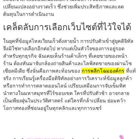
เปลี่ยนแปลงอย่างรวดเร็ว ซึ่งช่วยเพิ่มประสิทธิภาพและลด
ต้นทุนในการดำเนินงาน
เคล็ดลับการเลือกเว็บไซต์ที่ไว้ใจได้
ในยุคที่ข้อมูลไหลเวียนเร็วดั่งสายน้ำ การปรับตัวเข้าสู่ยุคดิจิทัล
จึงมิใช่ทางเลือกอีกต่อไป หากแต่เป็นหัวใจของการอยู่รอด
สำหรับทุกธุรกิจ ฉันเคยเห็นร้านค้าเล็กๆ ที่เคยขายของหน้า
ร้าน ต้องหันมาจับกล้องถ่ายสินค้าและไลฟ์สดขายของผ่านโซ
เชียลมีเดีย ซึ่งนั่นคือภาพสะท้อนของ
การพลิกโฉมองค์กร
ที่แท้
จริง การเรียนรู้เครื่องมือดิจิทัลอย่างการวิเคราะห์ข้อมูลลูกค้า
หรือการทำการตลาดออนไลน์ เปรียบเสมือนการจับเข็มทิศ
นำทางในมหาสมุทรที่ไร้ขอบเขต ใครที่ปรับตัวช้า อาจกลาย
เป็นเพียงฝุ่นในประวัติศาสตร์ แต่ใครที่กล้าเปลี่ยน ย่อมคว้า
โอกาสทองที่ซ่อนอยู่ในทุกคลิกและทุกการแชร์