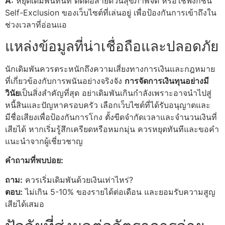
A:
หยุดเดิมพันทันที ติดต่อสายด่วนสุขภาพจิต หรือใช้ฟังก์ชัน
Self-Exclusion ของเว็บไซต์ที่เล่นอยู่ เพื่อป้องกันการเข้าถึงใน
ช่วงเวลาที่อ่อนแอ
แหล่งข้อมูลที่น่าเชื่อถือและปลอดภัย
นักเดิมพันควรตระหนักถึงความเสี่ยงทางการเงินและกฎหมาย
ที่เกี่ยวข้องกับการพนันอย่างจริงจัง
การจัดการเงินทุนอย่างมี
วินัย
เป็นสิ่งสำคัญที่สุด อย่าเดิมพันเกินกำลังเพราะอาจนำไปสู่
หนี้สินและปัญหาครอบครัว เลือกเว็บไซต์ที่ได้รับอนุญาตและ
มีชื่อเสียงเพื่อป้องกันการโกง ตั้งขีดจำกัดเวลาและจำนวนเงินที่
เสียได้ หากเริ่มรู้สึกเครียดหรือหมกมุ่น ควรหยุดทันทีและขอคำ
แนะนำจากผู้เชี่ยวชาญ
คำถามที่พบบ่อย:
ถาม:
ควรเริ่มเดิมพันด้วยเงินเท่าไหร่?
ตอบ:
ไม่เกิน 5-10% ของรายได้ต่อเดือน และยอมรับความสูญ
เสียได้เสมอ