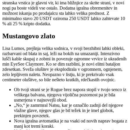
stranska vrstica je glavni vir, ki ima bližnjice za skrite strani, v novi
nogi pa boste videli vse ostalo. Dodatna igralna obremenitev in
možnost iskanja po prodajalcu sta lahko velika prednost. Z
minimalno stavo 20 USDT oziroma 250 USDT lahko zahtevate 10
% ali 25 % kripto dodatka.
Mustangovo zlato
Lisa Lumos, prejšnja velika sodnica, v svoji brezhibni lahki obleki,
razbarvani od blata in saj, leži na bokih na umazaniji. Intenzivno
lušči kable skupaj z zobmi in povezuje ogromne vrvice iz ukradenih
min EyeSee Claymore. Ko se dim razblini, je novi elitni bataljon
zdesetkan. Sveža olušitev je eksplodirala v ogromnem, ognjenem,
zelo lepljivem naletu. Neopazno v listju, ki je prekrivalo vsak
centimeter olušitve, so bile nešteto kratkih, rdečkastih ovojnic.
Ob tvoji strani se je Rogue brez napora stopil v tvojo senco iz
velikega balvana, njegova vijolična pozornost pa je bila
usmerjena v najnovejši obod.
„No,“ je zamrmral Natsu, kar je označilo zadnji del njegove
vlažne glave, njegov glas je bil težek in je imel globok,
prekinjen povzetek.
Nova igralna avtomatika je na vsaki od novih naprav bogata z
manj kot tremi koraki.