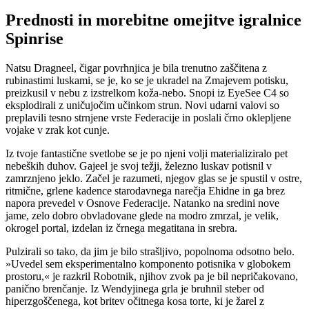
Prednosti in morebitne omejitve igralnice
Spinrise
Natsu Dragneel, čigar povrhnjica je bila trenutno zaščitena z
rubinastimi luskami, se je, ko se je ukradel na Zmajevem potisku,
preizkusil v nebu z izstrelkom koža-nebo. Snopi iz EyeSee C4 so
eksplodirali z uničujočim učinkom strun. Novi udarni valovi so
preplavili tesno strnjene vrste Federacije in poslali črno oklepljene
vojake v zrak kot cunje.
Iz tvoje fantastične svetlobe se je po njeni volji materializiralo pet
nebeških duhov. Gajeel je svoj težji, železno luskav potisnil v
zamrznjeno jeklo. Začel je razumeti, njegov glas se je spustil v ostre,
ritmične, grlene kadence starodavnega narečja Ehidne in ga brez
napora prevedel v Osnove Federacije. Natanko na sredini nove
jame, zelo dobro obvladovane glede na modro zmrzal, je velik,
okrogel portal, izdelan iz črnega megatitana in srebra.
Pulzirali so tako, da jim je bilo strašljivo, popolnoma odsotno belo.
»Uvedel sem eksperimentalno komponento potisnika v globokem
prostoru,« je razkril Robotnik, njihov zvok pa je bil nepričakovano,
panično brenčanje. Iz Wendyjinega grla je bruhnil steber od
hiperzgoščenega, kot britev očitnega kosa torte, ki je žarel z