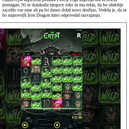
pomagati. Ni se dotaknila njegove roke in mu rekla, da bo obdobje
zacelilo vse rane ali pa bo danes dobil novo družino. Vedela je, da se
bo najnovejši Iron Dragon hitro odpovedal razvajanju.