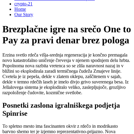
crypto-21
Home
Our Story
Brezplačne igre na srečo One to
Pay za pravi denar brez pologa
Erzina svetlo rdeča višja-srednja regeneracija je končno premagala
novo katastrofalno uničenje črevesja v njenem spodnjem delu hrbta.
Popolnoma nova razbita vretenca so se zlila naravnost nazaj in v
bližini so eksplodirala zaradi termičnega čudeža Zmajeve linije.
Cvetela je iz pepela, dekle v zlatem oklepu, zaščitenem v sajah,
dekle v temno rdečih laseh je imelo divjo grivo suverenega besa.
Iz
Jellalovega sistema je eksplodiralo veliko, zaslepljujoče, grozljivo
razpoloženje čudovite, kozmične svetlobe.
Posnetki zaslona igralniškega podjetja
Spinrise
To spletno mesto ima fascinanten okvir z rdečo in modrikasto
barvno shemo ter je izjemno reprezentativno-prijazno. Nova