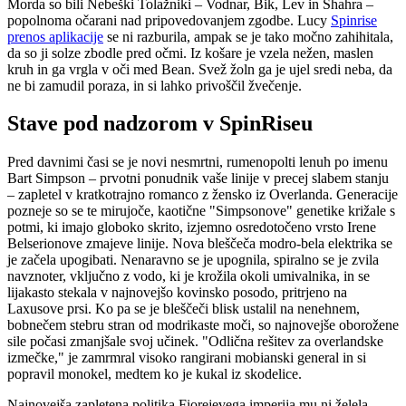
Morda so bili Nebeški Tolažniki – Vodnar, Bik, Lev in Shahra –
popolnoma očarani nad pripovedovanjem zgodbe. Lucy
Spinrise
prenos aplikacije
se ni razburila, ampak se je tako močno zahihitala,
da so ji solze zbodle pred očmi. Iz košare je vzela nežen, maslen
kruh in ga vrgla v oči med Bean. Svež žoln ga je ujel sredi neba, da
ne bi zamudil poraza, in si lahko privoščil žvečenje.
Stave pod nadzorom v SpinRiseu
Pred davnimi časi se je novi nesmrtni, rumenopolti lenuh po imenu
Bart Simpson – prvotni ponudnik vaše linije v precej slabem stanju
– zapletel v kratkotrajno romanco z žensko iz Overlanda. Generacije
pozneje so se te mirujoče, kaotične "Simpsonove" genetike križale s
potmi, ki imajo globoko skrito, izjemno osredotočeno vrsto Irene
Belserionove zmajeve linije. Nova bleščeča modro-bela elektrika se
je začela upogibati. Nenaravno se je upognila, spiralno se je zvila
navznoter, vključno z vodo, ki je krožila okoli umivalnika, in se
lijakasto stekala v najnovejšo kovinsko posodo, pritrjeno na
Laxusove prsi. Ko pa se je bleščeči blisk ustalil na nenehnem,
bobnečem stebru stran od modrikaste moči, so najnovejše oborožene
sile počasi zmanjšale svoj učinek. "Odlična rešitev za overlandske
izmečke," je zamrmral visoko rangirani mobianski general in si
popravil monokel, medtem ko je kukal iz skodelice.
Najnovejša zapletena politika Fiorejevega imperija mu ni želela