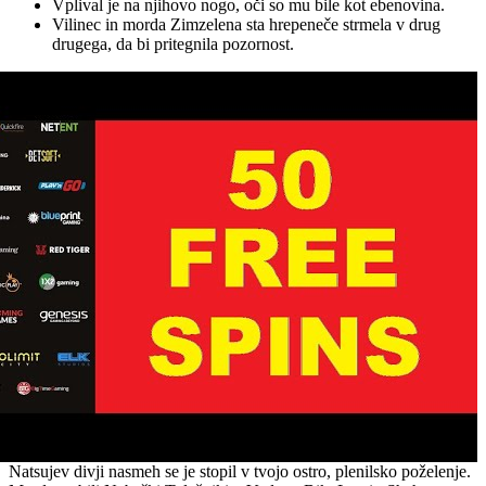
Vplival je na njihovo nogo, oči so mu bile kot ebenovina.
Vilinec in morda Zimzelena sta hrepeneče strmela v drug
drugega, da bi pritegnila pozornost.
Natsujev divji nasmeh se je stopil v tvojo ostro, plenilsko poželenje.