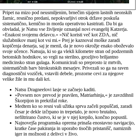
Pripet na mizo pod neusmiljenim, brnečim sijajem lastnih neonskih
žarnic, resnično predani, nepokvarljivi otrok države poskuša
sistematično, kemično in morda operativno kastrirati. Da bi ga
obvladal, je Natsu vse življenje oznanjal novi evangelij Katzerja.
»Enakost svojemu delavcu.« »Nič koristi več kot ZDA, nič
služabnikov manj kot vsi mi.« Prej je kaznoval moške zaradi
kopičenja denarja, saj je menil, da je novo okrožje enako oboževalo
svoje učence. Natsuja, ki so ga vlekli kilometre stran od podzemnih
betonskih hodnikov, so vrgli na sterilno, grozljivo briljantno
medicinsko stran gulaga. Komunicirali so preprosto iz mrtvih,
sistematičnih barv birokratskih mesarjev. Privezali so ga na raven
diagnostični voziček, vstavili debele, prozorne cevi za njegove
velike žile in mu dali kri.
Natsu Dragneelovi lasje se začnejo kaditi.
»Povsem nov prevod je pravilen, Matriarhinja,« je zavzdihnil
Škorpijon in prekrižal roke.
Medtem ko so resni vali užitka sprva začeli popuščati, zaradi
česar je dekle izčrpano in trepetalo, je novo brutalno,
nefiltrirano čustvo, ki se je v njej krepilo, končno popustil.
Najnovejša programska oprema prinaša enostavno navigacijo,
kratke čase pakiranja in uporabo tisočih pristanišč, namiznih
iger in možnosti z delivci v živo.