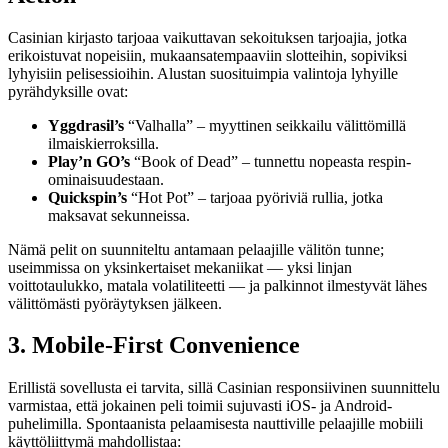
Casinian kirjasto tarjoaa vaikuttavan sekoituksen tarjoajia, jotka
erikoistuvat nopeisiin, mukaansatempaaviin slotteihin, sopiviksi
lyhyisiin pelisessioihin. Alustan suosituimpia valintoja lyhyille
pyrähdyksille ovat:
Yggdrasil’s
“Valhalla” – myyttinen seikkailu välittömillä
ilmaiskierroksilla.
Play’n GO’s
“Book of Dead” – tunnettu nopeasta respin-
ominaisuudestaan.
Quickspin’s
“Hot Pot” – tarjoaa pyöriviä rullia, jotka
maksavat sekunneissa.
Nämä pelit on suunniteltu antamaan pelaajille välitön tunne;
useimmissa on yksinkertaiset mekaniikat — yksi linjan
voittotaulukko, matala volatiliteetti — ja palkinnot ilmestyvät lähes
välittömästi pyöräytyksen jälkeen.
3. Mobile‑First Convenience
Erillistä sovellusta ei tarvita, sillä Casinian responsiivinen suunnittelu
varmistaa, että jokainen peli toimii sujuvasti iOS- ja Android-
puhelimilla. Spontaanista pelaamisesta nauttiville pelaajille mobiili
käyttöliittymä mahdollistaa: