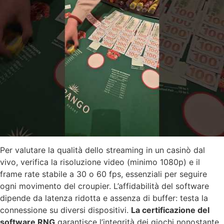
Per valutare la qualità dello streaming in un casinò dal
vivo, verifica la risoluzione video (minimo 1080p) e il
frame rate stabile a 30 o 60 fps, essenziali per seguire
ogni movimento del croupier. L’affidabilità del software
dipende da latenza ridotta e assenza di buffer: testa la
connessione su diversi dispositivi.
La certificazione del
software RNG
garantisce l’integrità dei giochi nonostante