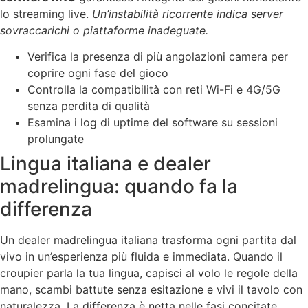
lo streaming live.
Un’instabilità ricorrente indica server
sovraccarichi o piattaforme inadeguate.
Verifica la presenza di più angolazioni camera per
coprire ogni fase del gioco
Controlla la compatibilità con reti Wi-Fi e 4G/5G
senza perdita di qualità
Esamina i log di uptime del software su sessioni
prolungate
Lingua italiana e dealer
madrelingua: quando fa la
differenza
Un dealer madrelingua italiana trasforma ogni partita dal
vivo in un’esperienza più fluida e immediata. Quando il
croupier parla la tua lingua, capisci al volo le regole della
mano, scambi battute senza esitazione e vivi il tavolo con
naturalezza. La differenza è netta nelle fasi concitate,