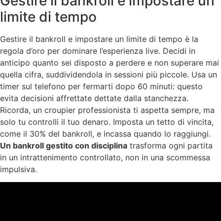
Gestire il bankroll e impostare un
limite di tempo
Gestire il bankroll e impostare un limite di tempo è la
regola d’oro per dominare l’esperienza live. Decidi in
anticipo quanto sei disposto a perdere e non superare mai
quella cifra, suddividendola in sessioni più piccole. Usa un
timer sul telefono per fermarti dopo 60 minuti: questo
evita decisioni affrettate dettate dalla stanchezza.
Ricorda, un croupier professionista ti aspetta sempre, ma
solo tu controlli il tuo denaro. Imposta un tetto di vincita,
come il 30% del bankroll, e incassa quando lo raggiungi.
Un bankroll gestito con disciplina
trasforma ogni partita
in un intrattenimento controllato, non in una scommessa
impulsiva.