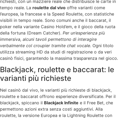
richiesti, con un mazziere reale che distribuisce le carte in
tempo reale. La
roulette dal vivo
offre varianti come
l’europea, la francese e la Speed Roulette, con statistiche
visibili in tempo reale. Sono comuni anche il baccarat, il
poker nella variante Casino Hold’em, e il gioco della ruota
della fortuna (Dream Catcher).
Per un’esperienza più
immersiva, alcuni tavoli permettono di interagire
verbalmente col croupier tramite chat vocale.
Ogni titolo
utilizza streaming HD da studi di registrazione o da veri
casinò fisici, garantendo la massima trasparenza nel gioco.
Blackjack, roulette e baccarat: le
varianti più richieste
Nel casinò dal vivo, le varianti più richieste di blackjack,
roulette e baccarat offrono esperienze diversificate. Per il
blackjack, spiccano il
Blackjack Infinite
e il Free Bet, che
permettono azioni extra senza costi aggiuntivi. Alla
roulette, la versione Europea e la Lightning Roulette con