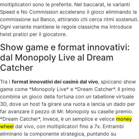
moltiplicatori sono le preferite. Nel baccarat, le varianti
Speed e No Commission accelerano il gioco eliminando la
commissione sul Banco, attirando chi cerca ritmi sostenuti.
Ogni variante mantiene le regole classiche ma introduce
twist pratici per il giocatore.
Show game e format innovativi:
dal Monopoly Live al Dream
Catcher
Tra i
format innovativi dei casinò dal vivo
, spiccano show
game come *Monopoly Live* e *Dream Catcher*. Il primo
combina un gioco della fortuna con un tabellone virtuale
3D, dove un host fa girare una ruota e lancia un dado per
far avanzare il pezzo di Mr. Monopoly su caselle premio.
*Dream Catcher*, invece, è un semplice e veloce
money
wheel
dal vivo, con moltiplicatori fino a 7x. Entrambi
eliminano la componente strategica, puntando su