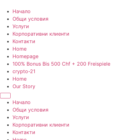
Skip
to
Начало
content
Общи условия
Услуги
Корпоративни клиенти
Контакти
Home
Homepage
100% Bonus Bis 500 Chf + 200 Freispiele
crypto-21
Home
Our Story
Начало
Общи условия
Услуги
Корпоративни клиенти
Контакти
Home