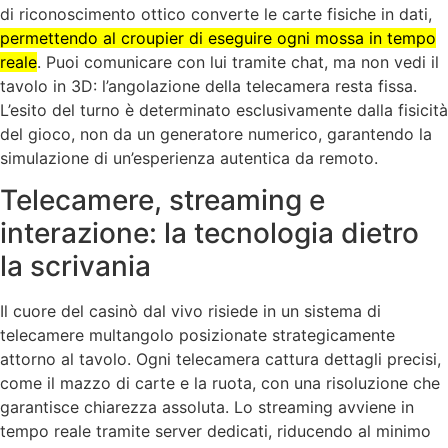
di riconoscimento ottico converte le carte fisiche in dati,
permettendo al croupier di eseguire ogni mossa in tempo
reale
. Puoi comunicare con lui tramite chat, ma non vedi il
tavolo in 3D: l’angolazione della telecamera resta fissa.
L’esito del turno è determinato esclusivamente dalla fisicità
del gioco, non da un generatore numerico, garantendo la
simulazione di un’esperienza autentica da remoto.
Telecamere, streaming e
interazione: la tecnologia dietro
la scrivania
Il cuore del casinò dal vivo risiede in un sistema di
telecamere multangolo posizionate strategicamente
attorno al tavolo. Ogni telecamera cattura dettagli precisi,
come il mazzo di carte e la ruota, con una risoluzione che
garantisce chiarezza assoluta. Lo streaming avviene in
tempo reale tramite server dedicati, riducendo al minimo