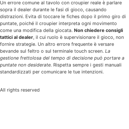
Un errore comune al tavolo con croupier reale è parlare
sopra il dealer durante le fasi di gioco, causando
distrazioni. Evita di toccare le fiches dopo il primo giro di
puntate, poiché il croupier interpreta ogni movimento
come una modifica della giocata.
Non chiedere consigli
tattici al dealer
, il cui ruolo è supervisionare il gioco, non
fornire strategie. Un altro errore frequente è versare
bevande sul feltro o sul terminale touch screen.
La
gestione frettolosa del tempo di decisione può portare a
puntate non desiderate.
Rispetta sempre i gesti manuali
standardizzati per comunicare le tue intenzioni.
All rights reserved