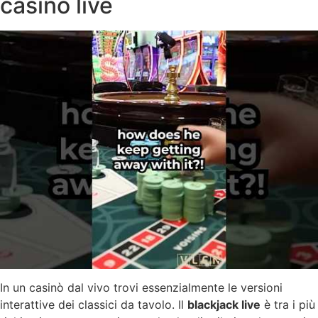
casinò live
In un casinò dal vivo trovi essenzialmente le versioni
interattive dei classici da tavolo. Il
blackjack live
è tra i più