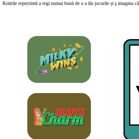
Rotirile reprezintă a regi numai bună de o a lăs jocurile și ş imagina câ