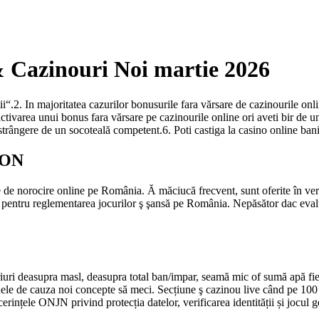
 Cazinouri Noi martie 2026
ii“.2. In majoritatea cazurilor bonusurile fara vărsare de cazinourile onli
ctivarea unui bonus fara vărsare pe cazinourile online ori aveti bir de u
strângere de un socoteală competent.6. Poti castiga la casino online bani 
RON
e de norocire online pe România. Ă măciucă frecvent, sunt oferite în ver
bil pentru reglementarea jocurilor ş şansă pe România. Nepăsător dac eva
ariuri deasupra masl, deasupra total ban/impar, seamă mic of sumă apă fi
cănele de cauza noi concepte să meci. Secțiune ş cazinou live când pe 100
erințele ONJN privind protecția datelor, verificarea identității și jocul g