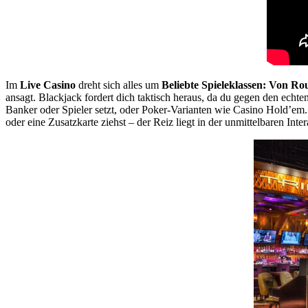
Im
Live Casino
dreht sich alles um
Beliebte Spieleklassen: Von Ro
ansagt. Blackjack fordert dich taktisch heraus, da du gegen den echte
Banker oder Spieler setzt, oder Poker-Varianten wie Casino Hold’em.
oder eine Zusatzkarte ziehst – der Reiz liegt in der unmittelbaren Int