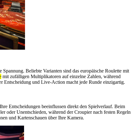
re Spannung. Beliebte Varianten sind das europäische Roulette mit
e
mit zufälligen Multiplikatoren auf einzelne Zahlen, während
er Entscheidung und Live-Action macht jede Runde einzigartig.
 Ihre Entscheidungen beeinflussen direkt den Spielverlauf. Beim
eler oder Unentschieden, während der Croupier nach festen Regeln
ionen und Kartenschauen über Ihre Kamera.