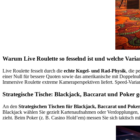
Warum Live Roulette so fesselnd ist und welche Varian
Live Roulette fesselt durch die
echte Kugel- und Rad-Physik
, die p
einer Null für bessere Quoten sowie das amerikanische mit Doppelnul
Immersive Roulette extreme Kameraperspektiven liefert. Speed-Varia
Strategische Tische: Blackjack, Baccarat und Poker g
An den
Strategischen Tischen für Blackjack, Baccarat und Poke
Blackjack wählen Sie gezielt Kartenaufnahmen oder Verdopplungen, u
zieht. Beim Poker (z. B. Casino Hold’em) messen Sie sich taktisch 