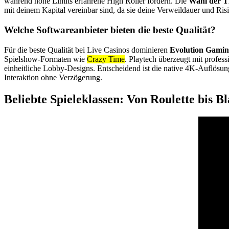
während hohe Limits erfahrene High Roller fordern. Die
Wahl der T
mit deinem Kapital vereinbar sind, da sie deine Verweildauer und Risi
Welche Softwareanbieter bieten die beste Qualität?
Für die beste Qualität bei Live Casinos dominieren
Evolution Gamin
Spielshow-Formaten wie
Crazy Time
. Playtech überzeugt mit profess
einheitliche Lobby-Designs. Entscheidend ist die native 4K-Auflösun
Interaktion ohne Verzögerung.
Beliebte Spieleklassen: Von Roulette bis 