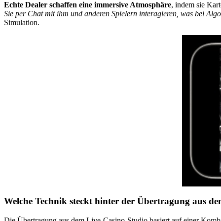
Echte Dealer schaffen eine immersive Atmosphäre
, indem sie Kar
Sie per Chat mit ihm und anderen Spielern interagieren, was bei Algo
Simulation.
Welche Technik steckt hinter der Übertragung aus d
Die Übertragung aus dem Live-Casino-Studio basiert auf einer Komb