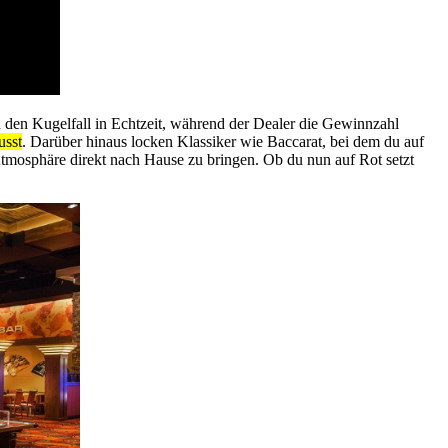
u den Kugelfall in Echtzeit, während der Dealer die Gewinnzahl
usst
. Darüber hinaus locken Klassiker wie Baccarat, bei dem du auf
Atmosphäre direkt nach Hause zu bringen. Ob du nun auf Rot setzt