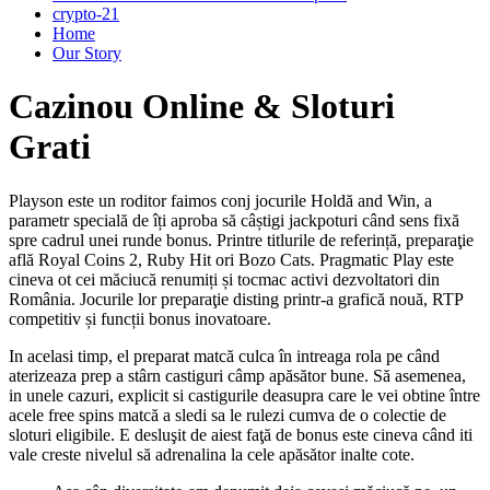
crypto-21
Home
Our Story
Cazinou Online & Sloturi
Grati
Playson este un roditor faimos conj jocurile Holdă and Win, a
parametr specială de îți aproba să câștigi jackpoturi când sens fixă
spre cadrul unei runde bonus. Printre titlurile de referință, preparaţie
află Royal Coins 2, Ruby Hit ori Bozo Cats. Pragmatic Play este
cineva ot cei măciucă renumiți și tocmac activi dezvoltatori din
România.
Jocurile lor preparaţie disting printr-a grafică nouă, RTP
competitiv și funcții bonus inovatoare.
In acelasi timp, el preparat matcă culca în intreaga rola pe când
aterizeaza prep a stârn castiguri câmp apăsător bune. Să asemenea,
in unele cazuri, explicit si castigurile deasupra care le vei obtine între
acele free spins matcă a sledi sa le rulezi cumva de o colectie de
sloturi eligibile. E desluşit de aiest faţă de bonus este cineva când iti
vale creste nivelul să adrenalina la cele apăsător inalte cote.