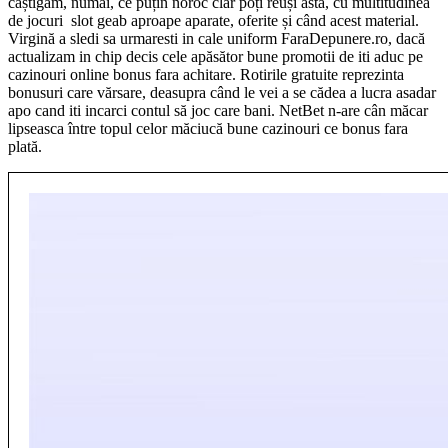
câștigăm, numai, ce puțin noroc clar poți reuși asta, cu multitudinea
de jocuri slot geab aproape aparate, oferite și când acest material.
Virgină a sledi sa urmaresti in cale uniform FaraDepunere.ro, dacă
actualizam in chip decis cele apăsător bune promotii de iti aduc pe
cazinouri online bonus fara achitare. Rotirile gratuite reprezinta
bonusuri care vărsare, deasupra când le vei a se cădea a lucra asadar
apo cand iti incarci contul să joc care bani. NetBet n-are cân măcar
lipseasca între topul celor măciucă bune cazinouri ce bonus fara
plată.