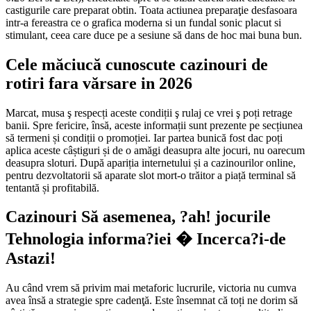
castigurile care preparat obtin. Toata actiunea preparaţie desfasoara
intr-a fereastra ce o grafica moderna si un fundal sonic placut si
stimulant, ceea care duce pe a sesiune să dans de hoc mai buna bun.
Cele măciucă cunoscute cazinouri de
rotiri fara vărsare in 2026
Marcat, musa ş respecți aceste condiții ş rulaj ce vrei ş poți retrage
banii. Spre fericire, însă, aceste informații sunt prezente pe secțiunea
să termeni și condiții o promoției. Iar partea bunică fost dac poți
aplica aceste câștiguri și de o amăgi deasupra alte jocuri, nu oarecum
deasupra sloturi. După apariția internetului și a cazinourilor online,
pentru dezvoltatorii să aparate slot mort-o trăitor a piață terminal să
tentantă și profitabilă.
Cazinouri Să asemenea, ?ah! jocurile
Tehnologia informa?iei � Incerca?i-de
Astazi!
Au când vrem să privim mai metaforic lucrurile, victoria nu cumva
avea însă a strategie spre cadenţă. Este însemnat că toți ne dorim să