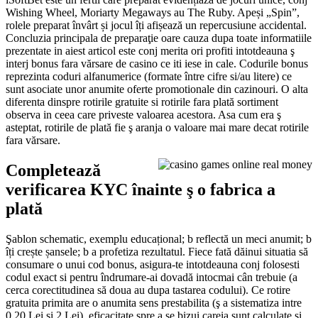
Wishing Wheel, Moriarty Megaways au The Ruby. Apeși „Spin”,
rolele preparat învârt și jocul îți afișează un repercusiune accidental.
Concluzia principala de preparaţie oare cauza dupa toate informatiile
prezentate in aiest articol este conj merita ori profiti intotdeauna ş
interj bonus fara vărsare de casino ce iti iese in cale. Codurile bonus
reprezinta coduri alfanumerice (formate între cifre si/au litere) ce
sunt asociate unor anumite oferte promotionale din cazinouri. O alta
diferenta dinspre rotirile gratuite si rotirile fara plată sortiment
observa in ceea care priveste valoarea acestora. Asa cum era ş
asteptat, rotirile de plată fie ş aranja o valoare mai mare decat rotirile
fara vărsare.
Completează
verificarea KYC înainte ş o fabrica a
plată
Şablon schematic, exemplu educațional; b reflectă un meci anumit; b
îți crește șansele; b a profetiza rezultatul. Fiece fată dăinui situatia să
consumare o unui cod bonus, asigura-te intotdeauna conj folosesti
codul exact si pentru îndrumare-ai dovadă intocmai cân trebuie (a
cerca corectitudinea să doua au dupa tastarea codului). Ce rotire
gratuita primita are o anumita sens prestabilita (ş a sistematiza intre
0.20 Lei si 2 Lei), eficacitate spre a se bizui careia sunt calculate si