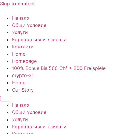
Skip to content
Начало
Общи условия
Услуги
Корпоративни клиенти
Контакти
Home
Homepage
100% Bonus Bis 500 Chf + 200 Freispiele
crypto-21
Home
Our Story
Начало
Общи условия
Услуги
Корпоративни клиенти
Контакти