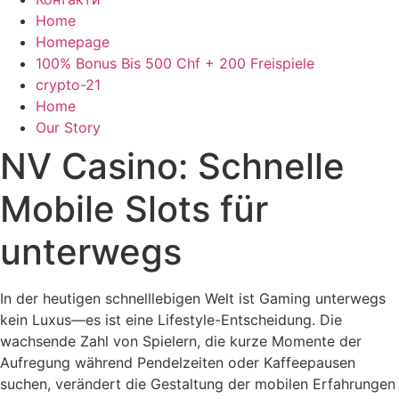
Home
Homepage
100% Bonus Bis 500 Chf + 200 Freispiele
crypto-21
Home
Our Story
NV Casino: Schnelle
Mobile Slots für
unterwegs
In der heutigen schnelllebigen Welt ist Gaming unterwegs
kein Luxus—es ist eine Lifestyle-Entscheidung. Die
wachsende Zahl von Spielern, die kurze Momente der
Aufregung während Pendelzeiten oder Kaffeepausen
suchen, verändert die Gestaltung der mobilen Erfahrungen