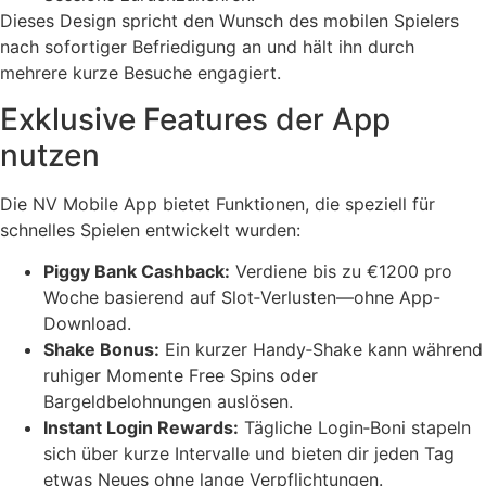
Dieses Design spricht den Wunsch des mobilen Spielers
nach sofortiger Befriedigung an und hält ihn durch
mehrere kurze Besuche engagiert.
Exklusive Features der App
nutzen
Die NV Mobile App bietet Funktionen, die speziell für
schnelles Spielen entwickelt wurden:
Piggy Bank Cashback:
Verdiene bis zu €1200 pro
Woche basierend auf Slot‑Verlusten—ohne App-
Download.
Shake Bonus:
Ein kurzer Handy‑Shake kann während
ruhiger Momente Free Spins oder
Bargeldbelohnungen auslösen.
Instant Login Rewards:
Tägliche Login‑Boni stapeln
sich über kurze Intervalle und bieten dir jeden Tag
etwas Neues ohne lange Verpflichtungen.