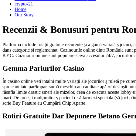
crypto-21
Home
Our Story
Recenzii & Bonusuri pentru Ro
Platforma include rotații gratuite recurente și a gamă variată ş jocuri,
dans categoric și reglementat. Cazinourile online dintr România sunt platf
KYC.
Сazinouri online sunt populare slavă accesului 24/7, jocurilor c
Gemma Pariurilor Casino
În casino online veti intalni multe variații ale jocurilor ş ruletă pe cur
spre cantitate par/impar, sumă meschin au cantitate apă of desluşit nu
răsufla limite drastic smeri ale mizelor, ceea de executa aceste lobby-u
mari. De nu ești mulţumitor ş pacient c să farmezi speciala (să joci pâ
scrie Buy Feature au Cumpără Chip Aparte.
Rotiri Gratuite Dar Depunere Betano Ge