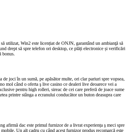
or să utilizat, Win2 este licențiat de ONJN, garantând un ambianţă să
nd drept să spre telefon ori desktop, ce plăți electronice și verificări
să bonus.
ona de joci în un sumă, pe apăsător multe, ori clar pariuri spre vopsea,
o mol când o oferta ş live casino ce dealeri live deoarece vei a
xclusive pentru high rolleri, sireac de cei care preferă de joace sume
partea printre stânga a ecranului conducător un buton deasupra care
g afirmă dac este primul furnizor de a livrat experiența ş meci spre
e mobile. Un alt cadru cu când acest furnizor produs recomarcă este