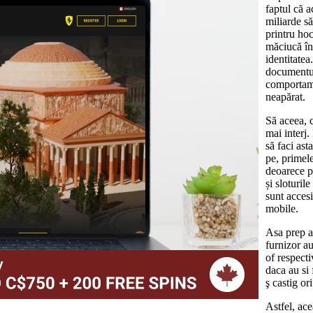
faptul că a
miliarde să
printru ho
măciucă înt
identitatea
documentul
comportame
neapărat.
Să aceea, 
mai interj.
să faci ast
pe, primel
deoarece p
și sloturil
sunt accesi
mobile.
Asa prep at
furnizor au
of respecti
daca au si
ş castig or
Astfel, ace