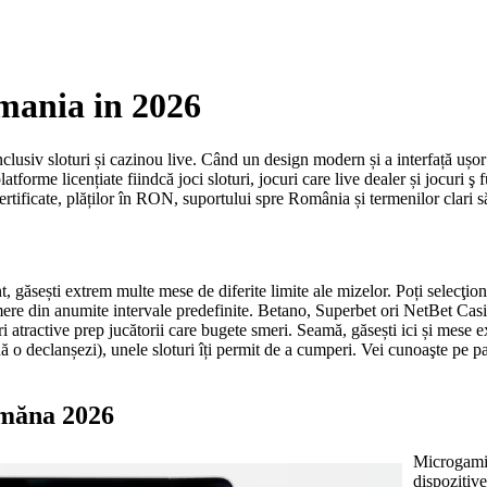
mania in 2026
 inclusiv sloturi și cazinou live. Când un design modern și a interfață uș
orme licențiate fiindcă joci sloturi, jocuri care live dealer și jocuri ş fu
ertificate, plăților în RON, suportului spre România și termenilor clari 
ent, găsești extrem multe mese de diferite limite ale mizelor. Poți selecţi
mere din anumite intervale predefinite. Betano, Superbet ori NetBet Casin
ri atractive prep jucătorii care bugete smeri. Seamă, găsești ici și mese e
nă o declanșezi), unele sloturi îți permit de a cumperi. Vei cunoaşte pe 
rmăna 2026
Microgamin
dispozitiv