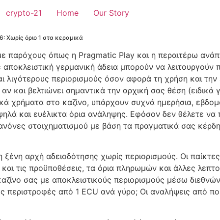
crypto-21
Home
Our Story
: Χωρίς όριο 1 στα κεραμικά
ε παρόχους όπως η Pragmatic Play και η περαιτέρω ανάπ
με αποκλειστική γερμανική άδεια μπορούν να λειτουργούν
 λιγότερους περιορισμούς όσον αφορά τη χρήση και την 
αν και βελτιώνει σημαντικά την αρχική σας θέση (ειδικά 
κά χρήματα στο καζίνο, υπάρχουν συχνά ημερήσια, εβδομα
λά και ευέλικτα όρια ανάληψης. Εφόσον δεν θέλετε να πα
κανόνες στοιχηματισμού με βάση τα πραγματικά σας κέρδη
χη ξένη αρχή αδειοδότησης χωρίς περιορισμούς. Οι παίκτε
υς και τις προϋποθέσεις, τα όρια πληρωμών και άλλες λεπ
καζίνο σας με αποκλειστικούς περιορισμούς μέσω διεθνών
ρες περιστροφές από 1 ECU ανά γύρο; Οι αναλήψεις από π