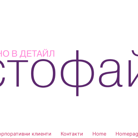
орпоративни клиенти
Контакти
Home
Homepag