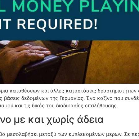
όρια καταθέσεων και άλλες καταστάσεις δραστηριοτήτων
 βάσεις δεδομένων της Γερμανίας. Ένα καζίνο που συνδέ
σμού και τις δικές του διαδικασίες επαλήθευσης.
νο με και χωρίς άδεια
, θα μεσολαβήσει μεταξύ των εμπλεκομένων μερών. Σε περ