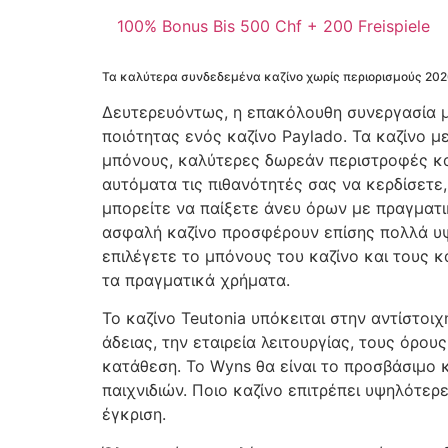
100% Bonus Bis 500 Chf + 200 Freispiele
Τα καλύτερα συνδεδεμένα καζίνο χωρίς περιορισμούς 2026
Δευτερευόντως, η επακόλουθη συνεργασία μ
ποιότητας ενός καζίνο Paylado. Τα καζίνο 
μπόνους, καλύτερες δωρεάν περιστροφές και
αυτόματα τις πιθανότητές σας να κερδίσετε, 
μπορείτε να παίξετε άνευ όρων με πραγματι
ασφαλή καζίνο προσφέρουν επίσης πολλά υψη
επιλέγετε το μπόνους του καζίνο και τους 
τα πραγματικά χρήματα.
Το καζίνο Teutonia υπόκειται στην αντίστοι
άδειας, την εταιρεία λειτουργίας, τους όρο
κατάθεση. Το Wyns θα είναι το προσβάσιμο 
παιχνιδιών. Ποιο καζίνο επιτρέπει υψηλότε
έγκριση.