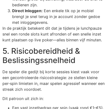
bedienen zijn.
Direct Inloggen:
Een enkele tik op je mobiel
brengt je snel terug in je account zonder gedoe
met inloggegevens.
In de praktijk betekent dit dat je tijdens je lunchpauze
snel een ronde slots kunt afronden of een snelle inzet
kunt plaatsen op live poker—alles binnen vijf minuten.
5. Risicobereidheid &
Beslissingssnelheid
De speler die gedijt bij korte sessies kiest vaak voor
een gecontroleerde risicostrategie: ze stellen kleine
per‑spin limieten in, maar spelen agressief wanneer een
streak zich voordoet.
Dit patroon uit zich in:
Een vast inzetbedrag per spin (vaak rond €1–€5).