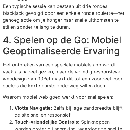
Een typische sessie kan bestaan uit drie rondes
blackjack gevolgd door een enkele ronde roulette—net
genoeg actie om je honger naar snelle uitkomsten te
stillen zonder te lang te duren.
4. Spelen op de Go: Mobiel
Geoptimaliseerde Ervaring
Het ontbreken van een speciale mobiele app wordt
vaak als nadeel gezien, maar de volledig responsieve
webdesign van 30Bet maakt dit tot een voordeel voor
spelers die korte bursts onderweg willen doen.
Waarom mobiel web goed werkt voor snel spelen:
Vlotte Navigatie:
Zelfs bij lage bandbreedte blijft
de site snel en responsief.
Touch‑vriendelijke Controls:
Spinknoppen
worden groter bij aanraking, waardoor ze snel te