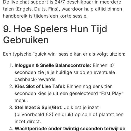
De live chat support is 24/7 beschikbaar in meerdere
talen (Engels, Duits, Fins), waardoor hulp altijd binnen
handbereik is tijdens een korte sessie.
9. Hoe Spelers Hun Tijd
Gebruiken
Een typische “quick win” sessie kan er als volgt uitzien:
Inloggen & Snelle Balanscontrole:
Binnen 10
seconden zie je je huidige saldo en eventuele
cashback‑rewards.
Kies Slot of Live Tafel:
Binnen nog eens tien
seconden kies je uit een geselecteerd “Fast Play”
menu.
Stel Inzet & Spin/Bet:
Je kiest je inzet
(bijvoorbeeld €2) en drukt op spin of plaatst een
inzet direct.
Wachtperiode onder twintig seconden terwijl de