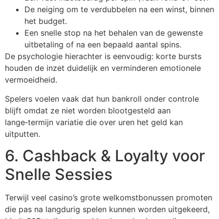
De neiging om te verdubbelen na een winst, binnen
het budget.
Een snelle stop na het behalen van de gewenste
uitbetaling of na een bepaald aantal spins.
De psychologie hierachter is eenvoudig: korte bursts
houden de inzet duidelijk en verminderen emotionele
vermoeidheid.
Spelers voelen vaak dat hun bankroll onder controle
blijft omdat ze niet worden blootgesteld aan
lange‑termijn variatie die over uren het geld kan
uitputten.
6. Cashback & Loyalty voor
Snelle Sessies
Terwijl veel casino’s grote welkomstbonussen promoten
die pas na langdurig spelen kunnen worden uitgekeerd,