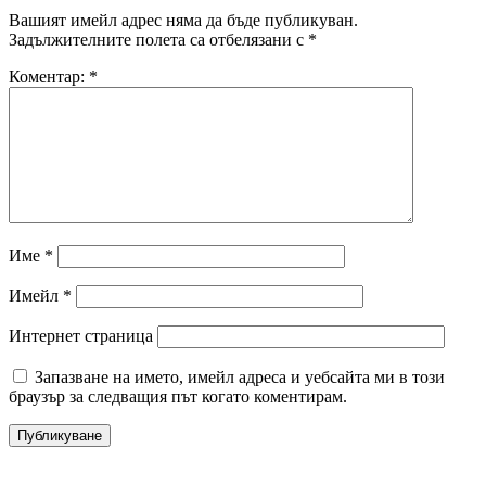
Вашият имейл адрес няма да бъде публикуван.
Задължителните полета са отбелязани с
*
Коментар:
*
Име
*
Имейл
*
Интернет страница
Запазване на името, имейл адреса и уебсайта ми в този
браузър за следващия път когато коментирам.