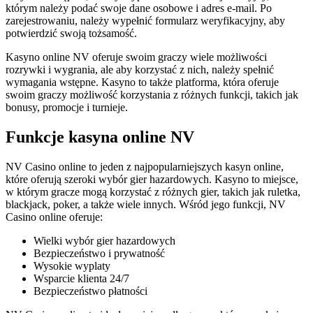
którym należy podać swoje dane osobowe i adres e-mail. Po
zarejestrowaniu, należy wypełnić formularz weryfikacyjny, aby
potwierdzić swoją tożsamość.
Kasyno online NV oferuje swoim graczy wiele możliwości
rozrywki i wygrania, ale aby korzystać z nich, należy spełnić
wymagania wstępne. Kasyno to także platforma, która oferuje
swoim graczy możliwość korzystania z różnych funkcji, takich jak
bonusy, promocje i turnieje.
Funkcje kasyna online NV
NV Casino online to jeden z najpopularniejszych kasyn online,
które oferują szeroki wybór gier hazardowych. Kasyno to miejsce,
w którym gracze mogą korzystać z różnych gier, takich jak ruletka,
blackjack, poker, a także wiele innych. Wśród jego funkcji, NV
Casino online oferuje:
Wielki wybór gier hazardowych
Bezpieczeństwo i prywatność
Wysokie wyplaty
Wsparcie klienta 24/7
Bezpieczeństwo płatności