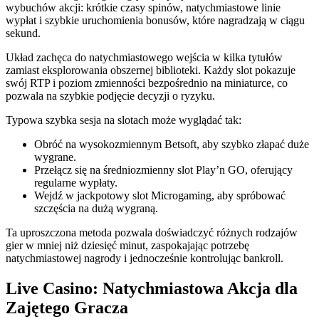
wybuchów akcji: krótkie czasy spinów, natychmiastowe linie
wypłat i szybkie uruchomienia bonusów, które nagradzają w ciągu
sekund.
Układ zachęca do natychmiastowego wejścia w kilka tytułów
zamiast eksplorowania obszernej biblioteki. Każdy slot pokazuje
swój RTP i poziom zmienności bezpośrednio na miniaturce, co
pozwala na szybkie podjęcie decyzji o ryzyku.
Typowa szybka sesja na slotach może wyglądać tak:
Obróć na wysokozmiennym Betsoft, aby szybko złapać duże
wygrane.
Przełącz się na średniozmienny slot Play’n GO, oferujący
regularne wypłaty.
Wejdź w jackpotowy slot Microgaming, aby spróbować
szczęścia na dużą wygraną.
Ta uproszczona metoda pozwala doświadczyć różnych rodzajów
gier w mniej niż dziesięć minut, zaspokajając potrzebę
natychmiastowej nagrody i jednocześnie kontrolując bankroll.
Live Casino: Natychmiastowa Akcja dla
Zajętego Gracza