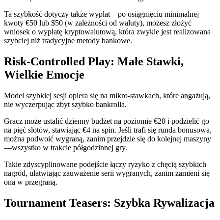
Ta szybkość dotyczy także wypłat—po osiągnięciu minimalnej
kwoty €50 lub $50 (w zależności od waluty), możesz złożyć
wniosek o wypłatę kryptowalutową, która zwykle jest realizowana
szybciej niż tradycyjne metody bankowe.
Risk‑Controlled Play: Małe Stawki,
Wielkie Emocje
Model szybkiej sesji opiera się na mikro‑stawkach, które angażują,
nie wyczerpując zbyt szybko bankrolla.
Gracz może ustalić dzienny budżet na poziomie €20 i podzielić go
na pięć slotów, stawiając €4 na spin. Jeśli trafi się runda bonusowa,
można podwoić wygraną, zanim przejdzie się do kolejnej maszyny
—wszystko w trakcie półgodzinnej gry.
Takie zdyscyplinowane podejście łączy ryzyko z chęcią szybkich
nagród, ułatwiając zauważenie serii wygranych, zanim zamieni się
ona w przegraną.
Tournament Teasers: Szybka Rywalizacja