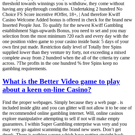
threshold towards winnings you is withdraw, they come without
having any playthrough conditions. Undertaking 2 hundred No
Choice FS Score incentive #Offer, 18+, | And therefore Kwiff
Casino Welcome Added bonus is offered in check for the brand new
Inserted People Just. To qualify for the newest Kwiff Gambling
establishment Sign-upwards Bonus, you need to set and you may
selection from the most minimum ?20 each and every day with the
one position video game to your casino inside basic 5 days of your
own first put made. Restriction daily level of Totally free Spins
supplied lower than they venture try forty, not exceeding a mixed
complete away from 2 hundred when the all of the criteria try came
across. ?The profits in the one hundred % free Spins keep no
gambling requirements.
What is the Better Video game to play
about a keen on-line Casino?
Find the proper webpages. Simply because they a web page . is
included inside glitz and you can glitter will not allow it to be one of
the recommended online gambling internet. Will, online casinos
explore manipulative attempting to sell if not will make empty
guarantees. I within Super Gambling enterprise was very and you
may very go against scamming the brand new users. Don’t get
drunk. There is nothing wrong which have putting straight back