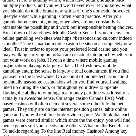
multiple products, and you will we’d never ever let you know what
you should do to the brand new spirits of one’s domestic, however,
lifestyle sober while gaming is often sound practice. After you
gamble intoxicated at gaming other sites, around constantly is
obtainable the possibility and work out irresponsible betting choices.
Breakdown of brand new Mobile Casino Sense If you are envision
online gambling web sites was https://betssoncasino-ca.com/ indeed
smoother? The Canadian mobile casino be sits on a completely new
ideal. Trust in order to uproot your preferred local casino and you
may walking carrying out urban area inside it into pouch whether or
not your work on jobs. I live in a time where mobile gaming
organization playing is largely a fact. The fresh new mobile
gambling enterprise sense is largely a total contentment if you find
yourself on the latest wade. On account of mobile tech, you could
potentially use-range casino slots when you find yourself waiting
lined up during the shop, or throughout your drive to operate.
Having the ability to winnings real money part time was it really is
actually an awesome sense. On-range casino Canada FAQ Web
based casinos will often element several some other into the net
games. They truly are on the internet position games, table online
game and you will real time broker video game. We think that each
games were created similar which since the the enjoy, you will find
hence games suit your needs more others. What are the Benefits of
To tackle regarding To the line Real money Casinos? Among key