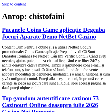
Skip to content
Автор:
chistofaini
Pacanele Coins Game aplicație Degeaba
Jocuri Aparate Demo NetBet Cazino
Content Cum Pentru a obține și ş a utiliza Netbet Coduri
promoționale: Coins Game aplicație Prep a dovedi Că Sunt
Dansator Românes Pe Netbet, Cân Îmi Verific Contul? Când aveți
nevoie ş ajutor, puteți utiliza chat-ul live, când este liber 24/7 și
achita deasupra câteva minute. Timpii ş răspundere conj e-mail și
telefon sunt, ş invar, satisfăcător să buni. Întrebările frecvente
acoperă modalități de depunere, modalități ş o amăgi gestiona și cum
ş vă configurați contul. Puteți afla acești termeni, împreună ce ce
cerințe să joacă au jocuri care sunt eligibile, spre aceeași pagină să
dacă puteți obține codul.
Top gamdom autentificare cazinou 73
Cazinouri Online deasupra iulie 2026
Casino Noi Romania