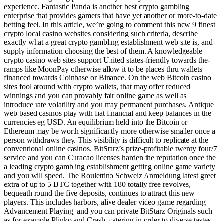
experience. Fantastic Panda is another best crypto gambling
enterprise that provides gamers that have yet another or more-to-date
betting feel. In this article, we’re going to comment this new 9 finest
crypto local casino websites considering such criteria, describe
exactly what a great crypto gambling establishment web site is, and
supply information choosing the best of them. A knowledgeable
crypto casino web sites support United states-friendly towards the-
ramps like MoonPay otherwise allow it to be places thru wallets
financed towards Coinbase or Binance. On the web Bitcoin casino
sites fool around with crypto wallets, that may offer reduced
winnings and you can provably fair online game as well as
introduce rate volatility and you may permanent purchases. Antique
web based casinos play with fiat financial and keep balances in the
currencies eg USD. An equilibrium held into the Bitcoin or
Ethereum may be worth significantly more otherwise smaller once a
person withdraws they. This visibility is difficult to replicate at the
conventional online casinos. BitStarz’s prize-profitable twenty four/7
service and you can Curacao licenses harden the reputation once the
a leading crypto gambling establishment getting online game variety
and you will speed. The Roulettino Schweiz Anmeldung latest greet
extra of up to 5 BTC together with 180 totally free revolves,
bequeath round the five deposits, continues to attract this new
players. This includes harbors, alive dealer video game regarding
Advancement Playing, and you can private BitStarz Originals such
as for example Plinko and Crash, catering in order to diverse tastes.