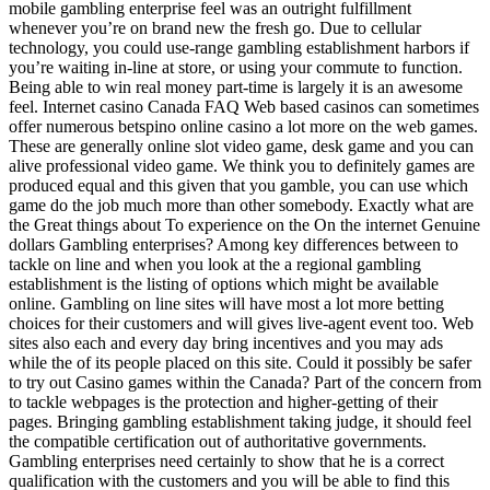
mobile gambling enterprise feel was an outright fulfillment
whenever you’re on brand new the fresh go. Due to cellular
technology, you could use-range gambling establishment harbors if
you’re waiting in-line at store, or using your commute to function.
Being able to win real money part-time is largely it is an awesome
feel. Internet casino Canada FAQ Web based casinos can sometimes
offer numerous betspino online casino a lot more on the web games.
These are generally online slot video game, desk game and you can
alive professional video game. We think you to definitely games are
produced equal and this given that you gamble, you can use which
game do the job much more than other somebody. Exactly what are
the Great things about To experience on the On the internet Genuine
dollars Gambling enterprises? Among key differences between to
tackle on line and when you look at the a regional gambling
establishment is the listing of options which might be available
online. Gambling on line sites will have most a lot more betting
choices for their customers and will gives live-agent event too. Web
sites also each and every day bring incentives and you may ads
while the of its people placed on this site. Could it possibly be safer
to try out Casino games within the Canada? Part of the concern from
to tackle webpages is the protection and higher-getting of their
pages. Bringing gambling establishment taking judge, it should feel
the compatible certification out of authoritative governments.
Gambling enterprises need certainly to show that he is a correct
qualification with the customers and you will be able to find this