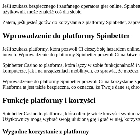
Jeśli szukasz bezpiecznego i zaufanego operatora gier online, Spinbe
użytkownik może znaleźć coś dla siebie.
Zatem, jeśli jesteś gotów do korzystania z platformy Spinbetter, zap
Wprowadzenie do platformy Spinbetter
Jeśli szukasz platformy, która pozwoli Ci cieszyć się hazardem onlin
innych. Wprowadzenie do platformy Spinbetter pozwoli Ci na łatwe i
Spinbetter Casino to platforma, która łączy w sobie funkcjonalność
komputerze, jak i na urządzeniach mobilnych, co sprawia, że możesz c
Wprowadzenie do platformy Spinbetter pozwoli Ci na korzystanie z je
Platforma ta jest także bezpieczna, co oznacza, że Twoje dane są ch
Funkcje platformy i korzyści
Spinbetter Casino to platforma, która oferuje wiele korzyści swoim u
Użytkownicy mogą wybrać swoją ulubioną grę i grać w niej, korzystaj
Wygodne korzystanie z platformy