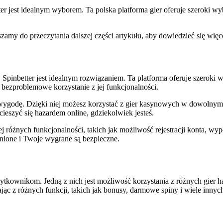
tter jest idealnym wyborem. Ta polska platforma gier oferuje szeroki wy
raszamy do przeczytania dalszej części artykułu, aby dowiedzieć się wi
e, Spinbetter jest idealnym rozwiązaniem. Ta platforma oferuje szeroki 
 bezproblemowe korzystanie z jej funkcjonalności.
 i wygodę. Dzięki niej możesz korzystać z gier kasynowych w dowolnym
ieszyć się hazardem online, gdziekolwiek jesteś.
j różnych funkcjonalności, takich jak możliwość rejestracji konta, wy
ronione i Twoje wygrane są bezpieczne.
żytkownikom. Jedną z nich jest możliwość korzystania z różnych gier h
ąc z różnych funkcji, takich jak bonusy, darmowe spiny i wiele innyc