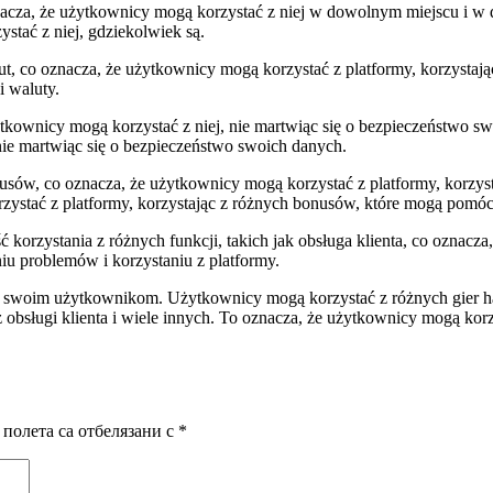
nacza, że użytkownicy mogą korzystać z niej w dowolnym miejscu i w 
stać z niej, gdziekolwiek są.
ut, co oznacza, że użytkownicy mogą korzystać z platformy, korzystają
i waluty.
ytkownicy mogą korzystać z niej, nie martwiąc się o bezpieczeństwo sw
nie martwiąc się o bezpieczeństwo swoich danych.
nusów, co oznacza, że użytkownicy mogą korzystać z platformy, korzys
rzystać z platformy, korzystając z różnych bonusów, które mogą pomóc 
 korzystania z różnych funkcji, takich jak obsługa klienta, co oznacz
niu problemów i korzystaniu z platformy.
ści swoim użytkownikom. Użytkownicy mogą korzystać z różnych gier ha
z obsługi klienta i wiele innych. To oznacza, że użytkownicy mogą kor
полета са отбелязани с
*