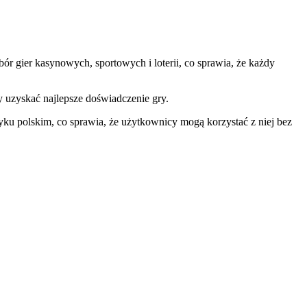
bór gier kasynowych, sportowych i loterii, co sprawia, że każdy
y uzyskać najlepsze doświadczenie gry.
języku polskim, co sprawia, że użytkownicy mogą korzystać z niej bez