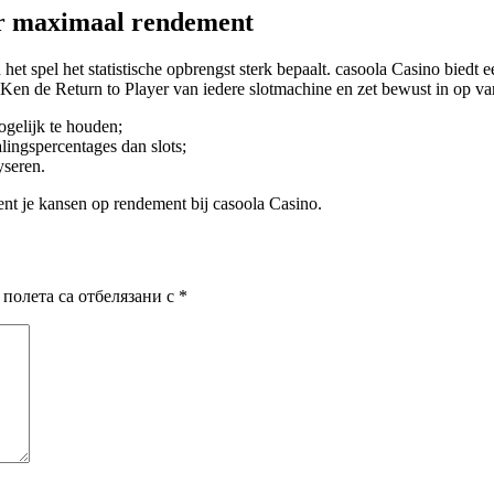
oor maximaal rendement
et spel het statistische opbrengst sterk bepaalt. casoola Casino biedt
 Ken de Return to Player van iedere slotmachine en zet bewust in op v
ogelijk te houden;
alingspercentages dan slots;
yseren.
tent je kansen op rendement bij casoola Casino.
полета са отбелязани с
*