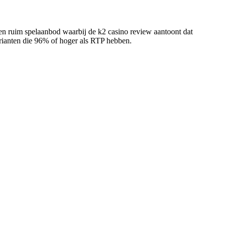
 een ruim spelaanbod waarbij de k2 casino review aantoont dat
arianten die 96% of hoger als RTP hebben.