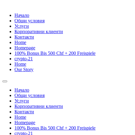
Skip
to
Начало
content
Общи условия
Услуги
Корпоративни клиенти
Контакти
Home
Homepage
100% Bonus Bis 500 Chf + 200 Freispiele
crypto-21
Home
Our Story
Начало
Общи условия
Услуги
Корпоративни клиенти
Контакти
Home
Homepage
100% Bonus Bis 500 Chf + 200 Freispiele
crypto-21