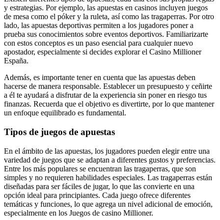
y estrategias. Por ejemplo, las apuestas en casinos incluyen juegos
de mesa como el póker y la ruleta, así como las tragaperras. Por otro
lado, las apuestas deportivas permiten a los jugadores poner a
prueba sus conocimientos sobre eventos deportivos. Familiarizarte
con estos conceptos es un paso esencial para cualquier nuevo
apostador, especialmente si decides explorar el Casino Millioner
España.
Además, es importante tener en cuenta que las apuestas deben
hacerse de manera responsable. Establecer un presupuesto y ceñirte
a él te ayudará a disfrutar de la experiencia sin poner en riesgo tus
finanzas. Recuerda que el objetivo es divertirte, por lo que mantener
un enfoque equilibrado es fundamental.
Tipos de juegos de apuestas
En el ámbito de las apuestas, los jugadores pueden elegir entre una
variedad de juegos que se adaptan a diferentes gustos y preferencias.
Entre los más populares se encuentran las tragaperras, que son
simples y no requieren habilidades especiales. Las tragaperras están
diseñadas para ser fáciles de jugar, lo que las convierte en una
opción ideal para principiantes. Cada juego ofrece diferentes
temáticas y funciones, lo que agrega un nivel adicional de emoción,
especialmente en los Juegos de casino Millioner.