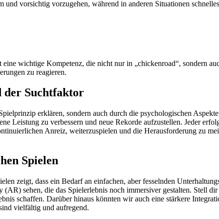
 und vorsichtig vorzugehen, während in anderen Situationen schnelles H
st eine wichtige Kompetenz, die nicht nur in „chickenroad“, sondern a
derungen zu reagieren.
d der Suchtfaktor
Spielprinzip erklären, sondern auch durch die psychologischen Aspekte,
gene Leistung zu verbessern und neue Rekorde aufzustellen. Jeder erfo
ntinuierlichen Anreiz, weiterzuspielen und die Herausforderung zu meist
hen Spielen
elen zeigt, dass ein Bedarf an einfachen, aber fesselnden Unterhaltung
R) sehen, die das Spielerlebnis noch immersiver gestalten. Stell dir v
lebnis schaffen. Darüber hinaus könnten wir auch eine stärkere Integra
ind vielfältig und aufregend.