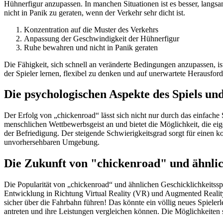
Hühnerfigur anzupassen. In manchen Situationen ist es besser, langsam
nicht in Panik zu geraten, wenn der Verkehr sehr dicht ist.
Konzentration auf die Muster des Verkehrs
Anpassung der Geschwindigkeit der Hühnerfigur
Ruhe bewahren und nicht in Panik geraten
Die Fähigkeit, sich schnell an veränderte Bedingungen anzupassen, i
der Spieler lernen, flexibel zu denken und auf unerwartete Herausfor
Die psychologischen Aspekte des Spiels un
Der Erfolg von „chickenroad“ lässt sich nicht nur durch das einfache 
menschlichen Wettbewerbsgeist an und bietet die Möglichkeit, die ei
der Befriedigung. Der steigende Schwierigkeitsgrad sorgt für einen ko
unvorhersehbaren Umgebung.
Die Zukunft von "chickenroad" und ähnlic
Die Popularität von „chickenroad“ und ähnlichen Geschicklichkeitsspi
Entwicklung in Richtung Virtual Reality (VR) und Augmented Reality (A
sicher über die Fahrbahn führen! Das könnte ein völlig neues Spieler
antreten und ihre Leistungen vergleichen können. Die Möglichkeiten s