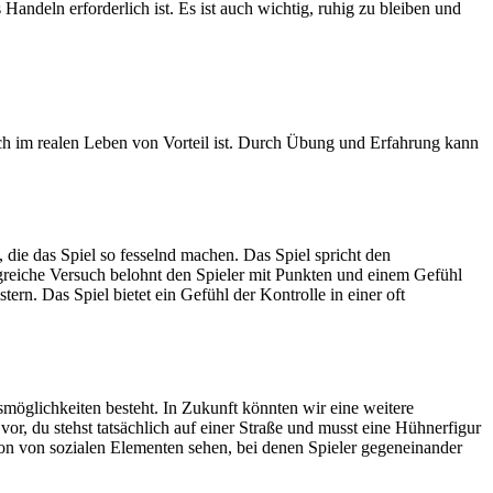
andeln erforderlich ist. Es ist auch wichtig, ruhig zu bleiben und
uch im realen Leben von Vorteil ist. Durch Übung und Erfahrung kann
 die das Spiel so fesselnd machen. Das Spiel spricht den
lgreiche Versuch belohnt den Spieler mit Punkten und einem Gefühl
ern. Das Spiel bietet ein Gefühl der Kontrolle in einer oft
smöglichkeiten besteht. In Zukunft könnten wir eine weitere
or, du stehst tatsächlich auf einer Straße und musst eine Hühnerfigur
tion von sozialen Elementen sehen, bei denen Spieler gegeneinander