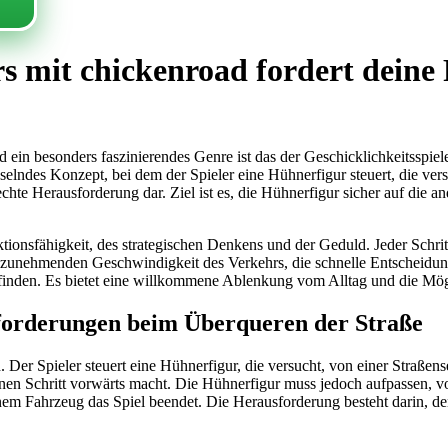
mit chickenroad fordert deine R
d ein besonders faszinierendes Genre ist das der Geschicklichkeitsspie
esselndes Konzept, bei dem der Spieler eine Hühnerfigur steuert, die ver
 echte Herausforderung dar. Ziel ist es, die Hühnerfigur sicher auf die
Reaktionsfähigkeit, des strategischen Denkens und der Geduld. Jeder Schr
 zunehmenden Geschwindigkeit des Verkehrs, die schnelle Entscheidung
finden. Es bietet eine willkommene Ablenkung vom Alltag und die Mögl
sforderungen beim Überqueren der Straße
Der Spieler steuert eine Hühnerfigur, die versucht, von einer Straßens
nen Schritt vorwärts macht. Die Hühnerfigur muss jedoch aufpassen, vo
em Fahrzeug das Spiel beendet. Die Herausforderung besteht darin, den