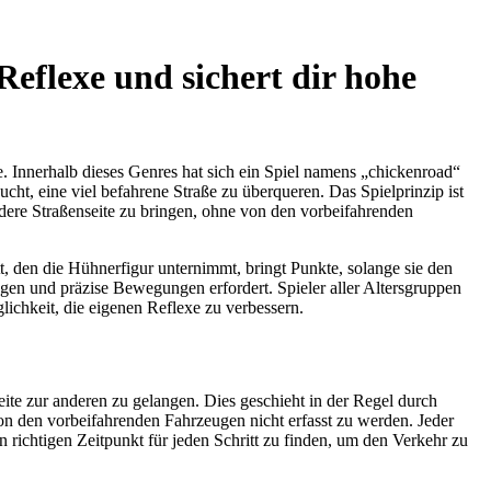
eflexe und sichert dir hohe
le. Innerhalb dieses Genres hat sich ein Spiel namens „chickenroad“
sucht, eine viel befahrene Straße zu überqueren. Das Spielprinzip ist
 andere Straßenseite zu bringen, ohne von den vorbeifahrenden
itt, den die Hühnerfigur unternimmt, bringt Punkte, solange sie den
en und präzise Bewegungen erfordert. Spieler aller Altersgruppen
ichkeit, die eigenen Reflexe zu verbessern.
eite zur anderen zu gelangen. Dies geschieht in der Regel durch
n den vorbeifahrenden Fahrzeugen nicht erfasst zu werden. Jeder
 richtigen Zeitpunkt für jeden Schritt zu finden, um den Verkehr zu