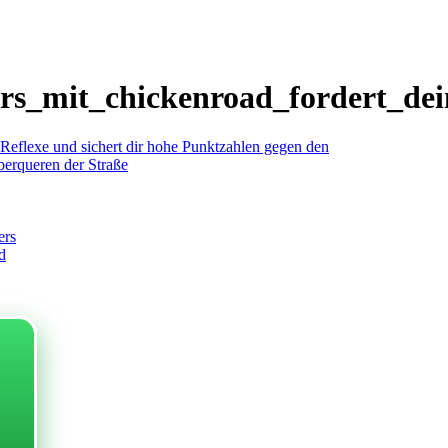
s_mit_chickenroad_fordert_dei
Reflexe und sichert dir hohe Punktzahlen gegen den
erqueren der Straße
ers
d