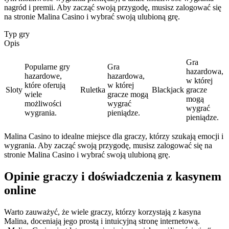
nagród i premii. Aby zacząć swoją przygodę, musisz zalogować się
na stronie Malina Casino i wybrać swoją ulubioną grę.
Typ gry
Opis
Gra
Popularne gry
Gra
hazardowa,
hazardowe,
hazardowa,
w której
które oferują
w której
Sloty
Ruletka
Blackjack
gracze
wiele
gracze mogą
mogą
możliwości
wygrać
wygrać
wygrania.
pieniądze.
pieniądze.
Malina Casino to idealne miejsce dla graczy, którzy szukają emocji i
wygrania. Aby zacząć swoją przygodę, musisz zalogować się na
stronie Malina Casino i wybrać swoją ulubioną grę.
Opinie graczy i doświadczenia z kasynem
online
Warto zauważyć, że wiele graczy, którzy korzystają z kasyna
Malina, doceniają jego prostą i intuicyjną stronę internetową.