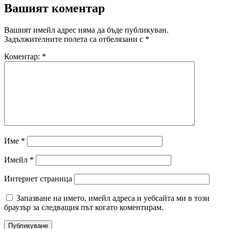
Вашият коментар
Вашият имейл адрес няма да бъде публикуван.
Задължителните полета са отбелязани с
*
Коментар:
*
Име
*
Имейл
*
Интернет страница
Запазване на името, имейл адреса и уебсайта ми в този
браузър за следващия път когато коментирам.