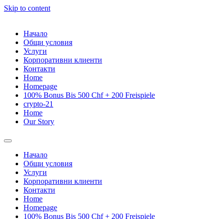
Skip to content
Начало
Общи условия
Услуги
Корпоративни клиенти
Контакти
Home
Homepage
100% Bonus Bis 500 Chf + 200 Freispiele
crypto-21
Home
Our Story
Начало
Общи условия
Услуги
Корпоративни клиенти
Контакти
Home
Homepage
100% Bonus Bis 500 Chf + 200 Freispiele