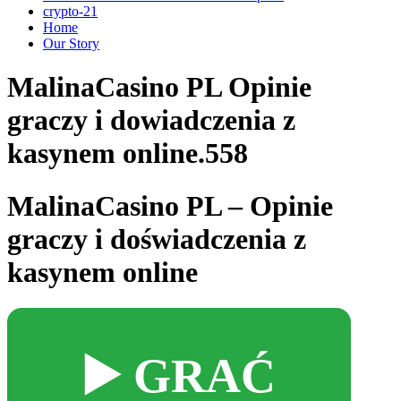
crypto-21
Home
Our Story
MalinaCasino PL Opinie
graczy i dowiadczenia z
kasynem online.558
MalinaCasino PL – Opinie
graczy i doświadczenia z
kasynem online
▶️ GRAĆ