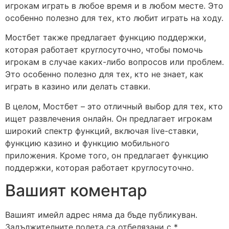
игрокам играть в любое время и в любом месте. Это
особенно полезно для тех, кто любит играть на ходу.
Мостбет также предлагает функцию поддержки,
которая работает круглосуточно, чтобы помочь
игрокам в случае каких-либо вопросов или проблем.
Это особенно полезно для тех, кто не знает, как
играть в казино или делать ставки.
В целом, Мостбет – это отличный выбор для тех, кто
ищет развлечения онлайн. Он предлагает игрокам
широкий спектр функций, включая live-ставки,
функцию казино и функцию мобильного
приложения. Кроме того, он предлагает функцию
поддержки, которая работает круглосуточно.
Вашият коментар
Вашият имейл адрес няма да бъде публикуван.
Задължителните полета са отбелязани с
*