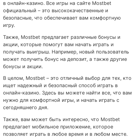
в онлайн-казино. Все игры на сайте Mostbet
официальный – это высококачественные и
безопасные, что обеспечивает вам комфортную
игру.
Также, Mostbet предлагает различные бонусы и
акции, которые помогут вам начать играть и
получать выигрыш. Например, новый пользователь
может получить бонус на депозит, а также другие
бонусы и акции.
В целом, Mostbet – это отличный выбор для тех, кто
ищет надежный и безопасный способ играть в
онлайн-казино. Здесь вы можете найти все, что вам
нужно для комфортной игры, и начать играть с
сегодняшнего дня.
Также, вам может быть интересно, что Mostbet
предлагает мобильное приложение, которое
позволяет играть в любое время и в любом месте.