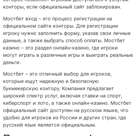
конторы, если официальный сайт заблокирован.
Мостбет вход – это процесс регистрации на
официальном сайте конторы. Для регистрации
игроку нужно заполнить форму, указав свои личные
данные, а также выбрать способ оплаты. Мостбет
казино – это раздел онлайн-казино, где игроки
могут играть в различные игры и выиграть реальные
деньги.
Мостбет – это отличный выбор для игроков,
которые ищут надежную и безопасную
букмекерскую контору. Компания предлагает
широкий спектр услуг, включая ставки на спорт,
киберспорт и лото, а также онлайн-казино. Мостбет
официальный сайт доступен на русском языке, что
удобно для игроков из России и других стран, где
русский язык является официальным.