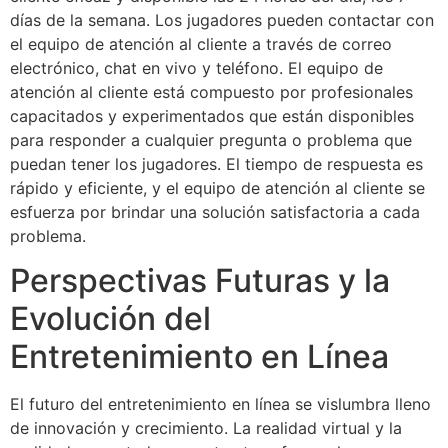
días de la semana. Los jugadores pueden contactar con
el equipo de atención al cliente a través de correo
electrónico, chat en vivo y teléfono. El equipo de
atención al cliente está compuesto por profesionales
capacitados y experimentados que están disponibles
para responder a cualquier pregunta o problema que
puedan tener los jugadores. El tiempo de respuesta es
rápido y eficiente, y el equipo de atención al cliente se
esfuerza por brindar una solución satisfactoria a cada
problema.
Perspectivas Futuras y la
Evolución del
Entretenimiento en Línea
El futuro del entretenimiento en línea se vislumbra lleno
de innovación y crecimiento. La realidad virtual y la