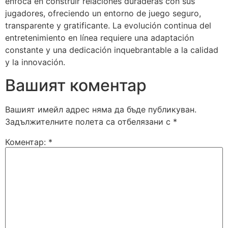
enfoca en construir relaciones duraderas con sus
jugadores, ofreciendo un entorno de juego seguro,
transparente y gratificante. La evolución continua del
entretenimiento en línea requiere una adaptación
constante y una dedicación inquebrantable a la calidad
y la innovación.
Вашият коментар
Вашият имейл адрес няма да бъде публикуван.
Задължителните полета са отбелязани с
*
Коментар:
*