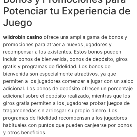
Potenciar tu Experiencia de
Juego
wildrobin casino
ofrece una amplia gama de bonos y
promociones para atraer a nuevos jugadores y
recompensar a los existentes. Estos bonos pueden
incluir bonos de bienvenida, bonos de depósito, giros
gratis y programas de fidelidad. Los bonos de
bienvenida son especialmente atractivos, ya que
permiten a los jugadores comenzar a jugar con un saldo
adicional. Los bonos de depósito ofrecen un porcentaje
adicional sobre el depósito realizado, mientras que los
giros gratis permiten a los jugadores probar juegos de
tragamonedas sin arriesgar su propio dinero. Los
programas de fidelidad recompensan a los jugadores
habituales con puntos que pueden canjearse por bonos
y otros beneficios.