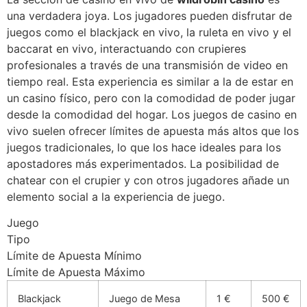
una verdadera joya. Los jugadores pueden disfrutar de
juegos como el blackjack en vivo, la ruleta en vivo y el
baccarat en vivo, interactuando con crupieres
profesionales a través de una transmisión de video en
tiempo real. Esta experiencia es similar a la de estar en
un casino físico, pero con la comodidad de poder jugar
desde la comodidad del hogar. Los juegos de casino en
vivo suelen ofrecer límites de apuesta más altos que los
juegos tradicionales, lo que los hace ideales para los
apostadores más experimentados. La posibilidad de
chatear con el crupier y con otros jugadores añade un
elemento social a la experiencia de juego.
Juego
Tipo
Límite de Apuesta Mínimo
Límite de Apuesta Máximo
Blackjack
Juego de Mesa
1 €
500 €