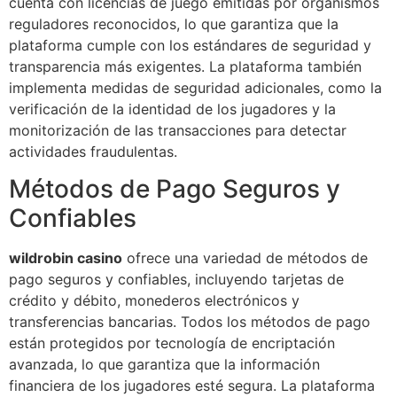
cuenta con licencias de juego emitidas por organismos
reguladores reconocidos, lo que garantiza que la
plataforma cumple con los estándares de seguridad y
transparencia más exigentes. La plataforma también
implementa medidas de seguridad adicionales, como la
verificación de la identidad de los jugadores y la
monitorización de las transacciones para detectar
actividades fraudulentas.
Métodos de Pago Seguros y
Confiables
wildrobin casino
ofrece una variedad de métodos de
pago seguros y confiables, incluyendo tarjetas de
crédito y débito, monederos electrónicos y
transferencias bancarias. Todos los métodos de pago
están protegidos por tecnología de encriptación
avanzada, lo que garantiza que la información
financiera de los jugadores esté segura. La plataforma