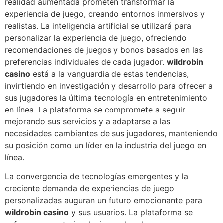
realidad aumentada prometen transformar la
experiencia de juego, creando entornos inmersivos y
realistas. La inteligencia artificial se utilizará para
personalizar la experiencia de juego, ofreciendo
recomendaciones de juegos y bonos basados en las
preferencias individuales de cada jugador.
wildrobin
casino
está a la vanguardia de estas tendencias,
invirtiendo en investigación y desarrollo para ofrecer a
sus jugadores la última tecnología en entretenimiento
en línea. La plataforma se compromete a seguir
mejorando sus servicios y a adaptarse a las
necesidades cambiantes de sus jugadores, manteniendo
su posición como un líder en la industria del juego en
línea.
La convergencia de tecnologías emergentes y la
creciente demanda de experiencias de juego
personalizadas auguran un futuro emocionante para
wildrobin casino
y sus usuarios. La plataforma se