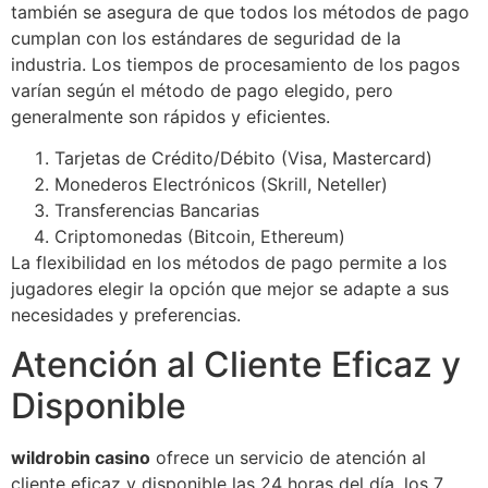
también se asegura de que todos los métodos de pago
cumplan con los estándares de seguridad de la
industria. Los tiempos de procesamiento de los pagos
varían según el método de pago elegido, pero
generalmente son rápidos y eficientes.
Tarjetas de Crédito/Débito (Visa, Mastercard)
Monederos Electrónicos (Skrill, Neteller)
Transferencias Bancarias
Criptomonedas (Bitcoin, Ethereum)
La flexibilidad en los métodos de pago permite a los
jugadores elegir la opción que mejor se adapte a sus
necesidades y preferencias.
Atención al Cliente Eficaz y
Disponible
wildrobin casino
ofrece un servicio de atención al
cliente eficaz y disponible las 24 horas del día, los 7