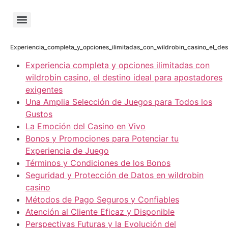
Experiencia_completa_y_opciones_ilimitadas_con_wildrobin_casino_el_des
Experiencia completa y opciones ilimitadas con
wildrobin casino, el destino ideal para apostadores
exigentes
Una Amplia Selección de Juegos para Todos los
Gustos
La Emoción del Casino en Vivo
Bonos y Promociones para Potenciar tu
Experiencia de Juego
Términos y Condiciones de los Bonos
Seguridad y Protección de Datos en wildrobin
casino
Métodos de Pago Seguros y Confiables
Atención al Cliente Eficaz y Disponible
Perspectivas Futuras y la Evolución del